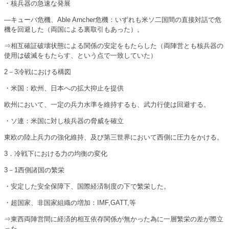
・核兵器の急速な発展
―キューバ危機、Able Arncher危機：いずれも米ソ二国間の直接対話で危
機を回避した（両国による裏取引もあった）。
⇒相互確証破壊状態による関係の安定をもたらした（両陣営とも核兵器の
使用は破滅をもたらす、という点で一致していた）
2－3冷戦における構図
・米国：欧州、日本への拡大抑止を提供
欧州において、一定の兵力水準を維持するも、武力行使は回避する。
・ソ連：米国に対し核兵器の脅威を確立
東欧の陸上兵力の強化維持、及び第三世界において西側に圧力をかける。
3．冷戦下における力の均衡の変化
3－1西側諸国の繁栄
・安定した安全保障下、国際経済制度の下で繁栄した。
・超国家、非国家組織の増加：IMF,GATT,等
⇒東西両陣営間に経済的相互依存関係が無かった為に一層繁栄の差が際立
った。