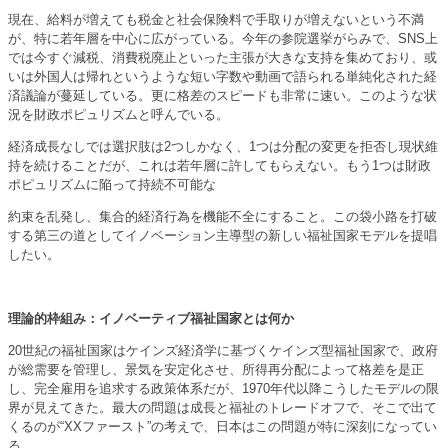
現在、給料が増えても税金と社会保険料で手取りが増えないという不満
が、特に若年層を中心に広がっている。今年の参院選挙がらみで、SNS上
では今すぐ減税、消費税廃止といった主張が大きな支持を集めており、或
いは外国人は帰れというような短い字数や動画で語られる単純化された経
済議論が蔓延している。更に格差のスピードも非常に速い。このような状
況を財政ポピュリズムと呼んでいる。
経済成長なしでは選択肢は2つしかなく、1つは分配の変更を拒否し現状維
持を続けることだが、これは若年層に許してもらえない。もう1つは財政
ポピュリズムに陥って持続不可能な
約束を乱発し、集合的経済行為を機能不全にすること。この袋小路を打破
する第三の道としてイノベーション主導型の新しい福祉国家モデルを提唱
したい。
理論的枠組み：イノベーティブ福祉国家とは何か
20世紀の福祉国家はケインズ経済学に基づくケインズ型福祉国家で、政府
が総需要を管理し、景気を安定化させ、所得再分配によって格差を是正
し、完全雇用を追求する政策体系だが、1970年代以降こうしたモデルの限
界が見えてきた。最大の問題は成長と福祉のトレードオフで、そこで出て
くるのが“XXファースト”の考えで、日本はこの問題が特に深刻になってい
る。