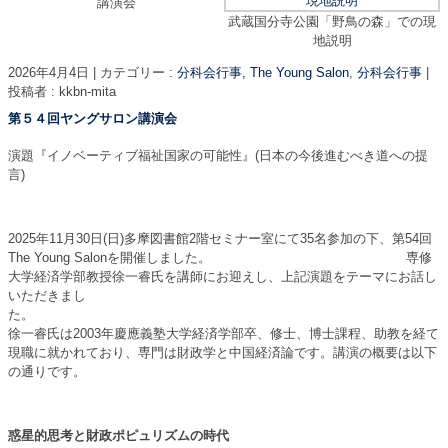
講演会
武蔵国分寺公園「野鳥の森」での現
地説明
2026年4月4日
|
カテゴリー :
分科会行事, The Young Salon
,
分科会行事
|
投稿者 : kkbn-mita
第５４回ヤングサロン講演会
演題『イノベーティブ福祉国家の可能性』(日本の今後進むべき道への提
言)
2025年11月30日(日)多摩図書館2階セミナー室にて35名参加の下、第54回
The Young Salonを開催しました。 専修
大学経済学部教授徐一睿氏を講師にお迎えし、上記演題をテーマにお話し
いただきまし
た。
徐一睿氏は2003年慶應義塾大学経済学部卒、修士、博士課程、助教を経て
現職に就かれており、専門は財政学と中国経済論です。講演の概要は以下
の通りです。
惑星的思考と財政ポピュリズムの時代