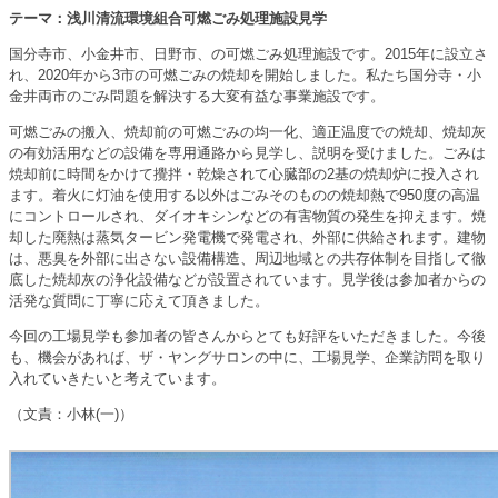
テーマ：浅川清流環境組合可燃ごみ処理施設見学
国分寺市、小金井市、日野市、の可燃ごみ処理施設です。2015年に設立さ
れ、2020年から3市の可燃ごみの焼却を開始しました。私たち国分寺・小
金井両市のごみ問題を解決する大変有益な事業施設です。
可燃ごみの搬入、焼却前の可燃ごみの均一化、適正温度での焼却、焼却灰
の有効活用などの設備を専用通路から見学し、説明を受けました。ごみは
焼却前に時間をかけて攪拌・乾燥されて心臓部の2基の焼却炉に投入され
ます。着火に灯油を使用する以外はごみそのものの焼却熱で950度の高温
にコントロールされ、ダイオキシンなどの有害物質の発生を抑えます。焼
却した廃熱は蒸気タービン発電機で発電され、外部に供給されます。建物
は、悪臭を外部に出さない設備構造、周辺地域との共存体制を目指して徹
底した焼却灰の浄化設備などが設置されています。見学後は参加者からの
活発な質問に丁寧に応えて頂きました。
今回の工場見学も参加者の皆さんからとても好評をいただきました。今後
も、機会があれば、ザ・ヤングサロンの中に、工場見学、企業訪問を取り
入れていきたいと考えています。
（文責：小林(一)）