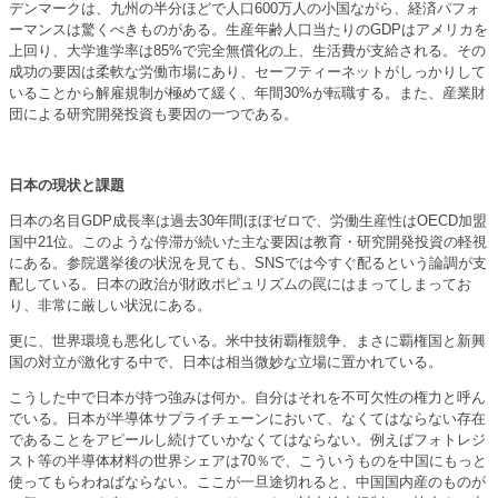
デンマークは、九州の半分ほどで人口600万人の小国ながら、経済パフォ
ーマンスは驚くべきものがある。生産年齢人口当たりのGDPはアメリカを
上回り、大学進学率は85%で完全無償化の上、生活費が支給される。その
成功の要因は柔軟な労働市場にあり、セーフティーネットがしっかりして
いることから解雇規制が極めて緩く、年間30%が転職する。また、産業財
団による研究開発投資も要因の一つである。
日本の現状と課題
日本の名目GDP成長率は過去30年間ほぼゼロで、労働生産性はOECD加盟
国中21位。このような停滞が続いた主な要因は教育・研究開発投資の軽視
にある。参院選挙後の状況を見ても、SNSでは今すぐ配るという論調が支
配している。日本の政治が財政ポピュリズムの罠にはまってしまってお
り、非常に厳しい状況にある。
更に、世界環境も悪化している。米中技術覇権競争、まさに覇権国と新興
国の対立が激化する中で、日本は相当微妙な立場に置かれている。
こうした中で日本が持つ強みは何か。自分はそれを不可欠性の権力と呼ん
でいる。日本が半導体サプライチェーンにおいて、なくてはならない存在
であることをアピールし続けていかなくてはならない。例えばフォトレジ
スト等の半導体材料の世界シェアは70％で、こういうものを中国にもっと
使ってもらわねばならない。ここが一旦途切れると、中国国内産のものが