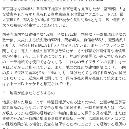
東京都は令和4年5に首都直下地震の被害想定を見直したが、都市部に大き
な被害をもたらすと見られる多摩東部直下地震はマグニチュード7.3、最
大震度7で、都内殆どの地域で震度6弱から6強の揺れとなり、広い範囲で
大きな被害が発生すると言われている。
国分寺市内では建物全壊452棟、半壊1,712棟、準損壊・一部損壊は半壊の
数十倍、火災による焼失建物932棟、死者48人、負傷者886人、避難者約1
万8千人、帰宅困難者約1万1千人と想定されている。またライフラインに
関しては、電力・通信の被害率は数%だが、その影響で計画停電や通信障
害が発生しうる。上下水道についても、埋設管の耐震化が進んでいるもの
の、一部地域では使用できなくなる。これらのライフラインの復旧には一
月ほどかかると見られている。また、地面の隆起や建物倒壊により、市内
の多くで道路閉塞率が15～20%になり、逃げたくても逃げる道がない状況
にもなりうる。延焼火災に関しては、同時多発火災が発生して鎮火までに
はまる一日以上かかると想定されている。
２．地震が起きたらどうするの
地震が起きた場合、まず一時避難場所である近くの学校・公園や地区災害
時退避所のような広くて安全な場所に避難する。一時避難場所とは、揺れ
が収まってから近隣の避難者が一時的に集合して様子を見る場所、または
避難のために一時的に集団を形成する場所。一方、広域避難場所とは火災
の延焼危険がある場合に安全を確保するためにまとまって避難する場所の