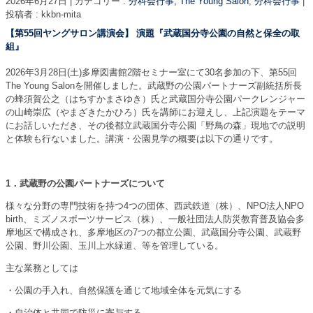
2026年6月27日
|
カテゴリー :
分科会行事, The Young Salon
,
分科会行事
|
投稿者 : kkbn-mita
【第55回ヤングサロン講演会】 演題『武蔵国分寺公園の自然と保全の取
組』
2026年3月28日(土)多摩図書館2階セミナー室にて30名参加の下、第55回
The Young Salonを開催しました。武蔵野の公園パートナーズ副統括所長
の蜂須賀公之（はちすかまさゆき）氏と武蔵国分寺公園パークレンジャー
の山崎崇広（やまざきたかひろ）氏を講師にお迎えし、上記演題をテーマ
にお話しいただき、その後都立武蔵国分寺公園「野鳥の森」現地での説明
と体験も行ないました。講演・公園見学の概要は以下の通りです。
1
．武蔵野の公園パートナーズについて
様々な分野の専門技術を持つ4つの団体、西武鉄道（株）、NPO法人NPO
birth、ミズノスポーツサービス（株）、一般社団法人防災教育普及協会多
摩地区で構成され、多摩地区の7つの都立公園、武蔵国分寺公園、武蔵野
公園、野川公園、玉川上水緑道、等を管理している。
主な業務としては
・公園の手入れ、自然保護を通じて地域全体を元気にする
・自治体と共同で防災に寄与する