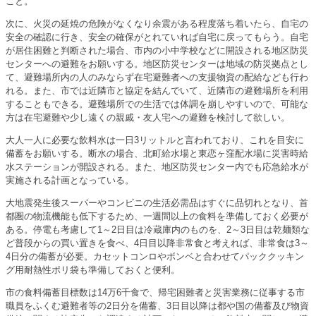
こと。
次に、火災の延焼の危険がなくなり余震がある程度落ち着いたら、自宅の
安全の確認に行き、安全の確保がとれていれば自宅に戻ってもらう。自宅
が居住困難と判断された場合、市内の小中学校などに開設される地区防災
センターへの避難をお願いする。地区防災センターは地域の防災拠点とし
て、避難場所内の人のみならず在宅避難者への支援物資の配給なども行わ
れる。また、市では近隣市と協定を結んでいて、近隣市の避難場所を利用
することもできる。避難場所での生活では体調を崩しやすいので、可能な
方は在宅避難や少し遠くの親戚・友人宅への避難を検討して欲しい。
大人一人に必要な飲料水は一日3リットルと言われており、これを目安に
備蓄をお願いする。断水の場合、北町給水場と東恋ヶ窪配水場に災害時給
水ステーションが開設される。また、地区防災センター内でも応急給水が
実施される計画となっている。
大地震発生後スーパーやコンビニの生活必需品はすぐに品切れとなり、首
都圏の物流機能も低下するため、一週間以上の食料を準備しておく必要が
ある。停電も考慮して1～2日目は冷蔵庫内のものを、2～3日目は乾麺類な
ど普段からの買い置きを食べ、4日目以降非常食と考えれば、非常食は3～
4日分の備蓄が必要。カセットコンロやボンベと合わせてパッククッキン
グ用耐熱性ポリ袋も準備しておくと便利。
市の食料備蓄目標数は14万6千食で、帰宅困難者と災害業務に従事する市
職員をふくむ避難者等の2日分を備蓄、3日目以降は都や国の備蓄及び物資