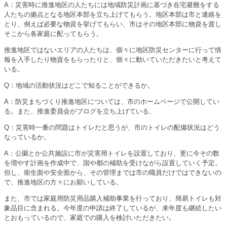
A：災害時に推進地区の人たちには地域防災計画に基づき在宅避難をする
人たちの拠点となる地区本部を立ち上げてもらう。地区本部は市と連絡を
とり、例えば必要な物資を挙げてもらい、市はその地区本部に物資を渡し
そこから各家庭に配ってもらう。
推進地区ではないエリアの人たちは、個々に地区防災センターに行って情
報を入手したり物資をもらったりと、個々に動いていただきたいと考えて
いる。
Q：地域の活動状況はどこで知ることができるか。
A：防災まちづくり推進地区については、市のホームページで公開してい
る。また、推進委員会がブログを立ち上げている、
Q：災害時一番の問題はトイレだと思うが、市のトイレの配備状況はどう
なっているか。
A：公園とか公共施設に市が災害用トイレを設置しており、更に今その数
を増やす計画を作成中で、国や都の補助を受けながら設置していく予定。
但し、衛生面や安全面から、その管理までは市の職員だけではできないの
で、推進地区の方々にお願いしている。
また、市では家庭用防災用品購入補助事業を行っており、簡易トイレも対
象品目に含まれる。今年度の申請は終了しているが、来年度も継続したい
とおもっているので、家庭での購入を検討いただきたい。