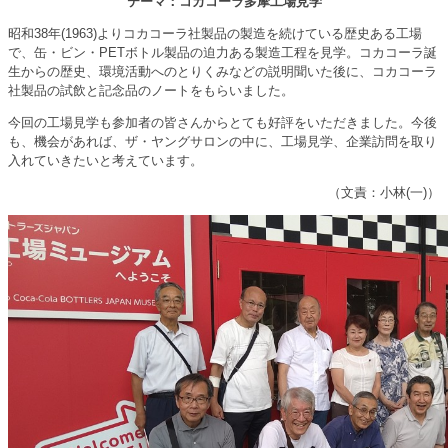
テーマ：コカコーラ多摩工場見学
昭和38年(1963)よりコカコーラ社製品の製造を続けている歴史ある工場
で、缶・ビン・PETボトル製品の迫力ある製造工程を見学。コカコーラ誕
生からの歴史、環境活動へのとりくみなどの説明聞いた後に、コカコーラ
社製品の試飲と記念品のノートをもらいました。
今回の工場見学も参加者の皆さんからとても好評をいただきました。今後
も、機会があれば、ザ・ヤングサロンの中に、工場見学、企業訪問を取り
入れていきたいと考えています。
（文責：小林(一)）