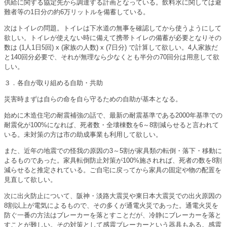
供給に関する協定先から調達する計画となっている。飲料水に関しては避
難者等の1日分の約6万リットルを備蓄している。
次はトイレの問題。トイレは下水道の無事を確認してから使うようにして
欲しい。トイレが使えない時に備えて携帯トイレの備蓄が必要となりその
数は (1人1日5回) x (家族の人数) x (7日分) で計算して欲しい。4人家族だ
と140回分必要で、それが無理なら少なくとも半分の70回分は用意して欲
しい。
３．各自が取り組める自助・共助
災害時まずは自らの命を自ら守るための自助が基本となる。
始めに木造住宅の耐震補強の話で、最新の耐震基準である2000年基準での
耐震化が100%になれば、死者数・全壊棟数を6～8割減らせると言われて
いる。未対策の方は市の助成事業も利用して欲しい。
また、近年の地震での怪我の原因の3～5割が家具類の転倒・落下・移動に
よるものであった。家具転倒防止対策が100%施されれば、死者の数を8割
減らせると推定されている。ご自宅に戻ってから家具の固定や物の配置を
見直して欲しい。
次に出火防止について、阪神・淡路大震災や東日本大震災での出火原因の
8割以上が電気によるもので、その多くが通電火災であった。通電火災を
防ぐ一番の方法はブレーカーを落とすことだが、冷静にブレーカーを落と
すことが難しい。その対策として感震ブレーカーという器具もある。感震