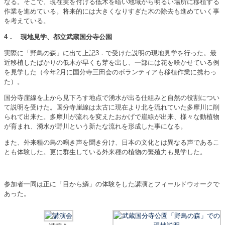
なる。そこで、現在実を付ける低木を暗い地域から明るい場所に移植する
作業を進めている。将来的には大きくなりすぎた木の除去も進めていく事
を考えている。
4
． 現地見学、都立武蔵国分寺公園
実際に「野鳥の森」に出て上記3．で受けた説明の現地見学を行った。最
近移植したばかりの低木が早くも芽を出し、一部には花を咲かせている例
を見学した（今年2月に国分寺三田会のボランティアも移植作業に携わっ
た）。
国分寺崖線を上から見下ろす地点で湧水が出る仕組みと自然の役割につい
て説明を受けた。国分寺崖線は太古に現在より北を流れていた多摩川に削
られて出来た。多摩川が流れを変えたおかげで崖線が出来、様々な動植物
が育まれ、湧水が野川という新たな流れを形成した事になる。
また、外来種の鳥の鳴き声を聞き分け、日本の文化とは異なる声であるこ
とも体験した。更に群生している外来種の植物の繁殖力も見学した。
参加者一同は正に「目から鱗」の体験をした講演とフィールドウオークで
あった。