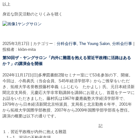
以上
身近な防災活動のとりくみを聴く
2025年3月17日
|
カテゴリー :
分科会行事, The Young Salon
,
分科会行事
|
投稿者 : kkbn-mita
第50回ザ・ヤングサロン「内外に難題を抱える習近平政権に活路はある
か？」の講演会を開催
2024年11月17日(日)多摩図書館2階セミナー室にて53名参加の下、開催。
今回は、小島眞氏（当会会員、S45年経済学部卒）からご推挙をいただ
き、拓殖大学名誉教授藤村幸義（ふじむら たかよし）氏、元日本経済新
聞北京支局長、元慶応大学非常勤講師を講師にお迎えし、首題をテーマに
お話をいただきました。藤村氏は1967年慶應義塾大学経済学部卒で、
1979年から日本経済新聞北京特派員、支局長と北京勤務６年半、2001年
から拓殖大学国際学部教授、2007年から2009年国際学部学部長を歴任。
講演の概要は以下の通りです。
記
１．習近平政権が内外に抱える難題
1－1．泥沼の不動産市場