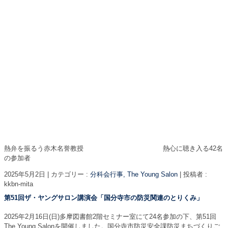
熱弁を振るう赤木名誉教授 熱心に聴き入る42名
の参加者
2025年5月2日
|
カテゴリー :
分科会行事, The Young Salon
|
投稿者 :
kkbn-mita
第51回ザ・ヤングサロン講演会「国分寺市の防災関連のとりくみ」
2025年2月16日(日)多摩図書館2階セミナー室にて24名参加の下、第51回
The Young Salonを開催しました。国分寺市防災安全課防災まちづくりご