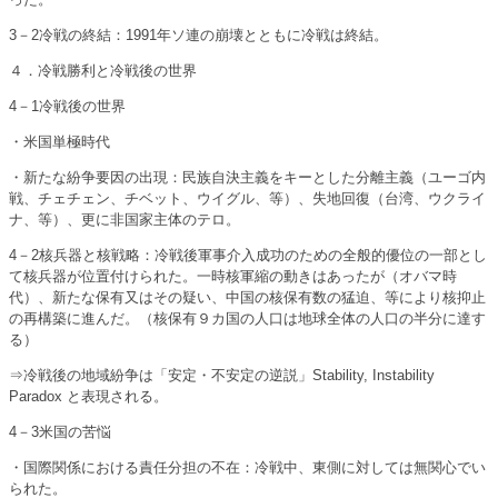
3－2冷戦の終結：1991年ソ連の崩壊とともに冷戦は終結。
４．冷戦勝利と冷戦後の世界
4－1冷戦後の世界
・米国単極時代
・新たな紛争要因の出現：民族自決主義をキーとした分離主義（ユーゴ内
戦、チェチェン、チベット、ウイグル、等）、失地回復（台湾、ウクライ
ナ、等）、更に非国家主体のテロ。
4－2核兵器と核戦略：冷戦後軍事介入成功のための全般的優位の一部とし
て核兵器が位置付けられた。一時核軍縮の動きはあったが（オバマ時
代）、新たな保有又はその疑い、中国の核保有数の猛迫、等により核抑止
の再構築に進んだ。（核保有９カ国の人口は地球全体の人口の半分に達す
る）
⇒冷戦後の地域紛争は「安定・不安定の逆説」Stability, Instability
Paradox と表現される。
4－3米国の苦悩
・国際関係における責任分担の不在：冷戦中、東側に対しては無関心でい
られた。