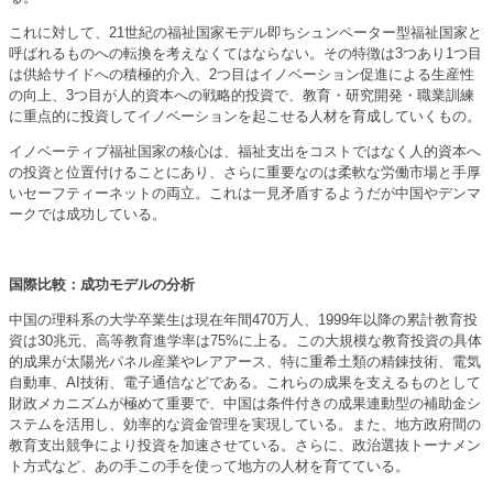
これに対して、21世紀の福祉国家モデル即ちシュンペーター型福祉国家と
呼ばれるものへの転換を考えなくてはならない。その特徴は3つあり1つ目
は供給サイドへの積極的介入、2つ目はイノベーション促進による生産性
の向上、3つ目が人的資本への戦略的投資で、教育・研究開発・職業訓練
に重点的に投資してイノベーションを起こせる人材を育成していくもの。
イノベーティブ福祉国家の核心は、福祉支出をコストではなく人的資本へ
の投資と位置付けることにあり、さらに重要なのは柔軟な労働市場と手厚
いセーフティーネットの両立。これは一見矛盾するようだが中国やデンマ
ークでは成功している。
国際比較：成功モデルの分析
中国の理科系の大学卒業生は現在年間470万人、1999年以降の累計教育投
資は30兆元、高等教育進学率は75%に上る。この大規模な教育投資の具体
的成果が太陽光パネル産業やレアアース、特に重希土類の精錬技術、電気
自動車、AI技術、電子通信などである。これらの成果を支えるものとして
財政メカニズムが極めて重要で、中国は条件付きの成果連動型の補助金シ
ステムを活用し、効率的な資金管理を実現している。また、地方政府間の
教育支出競争により投資を加速させている。さらに、政治選抜トーナメン
ト方式など、あの手この手を使って地方の人材を育てている。