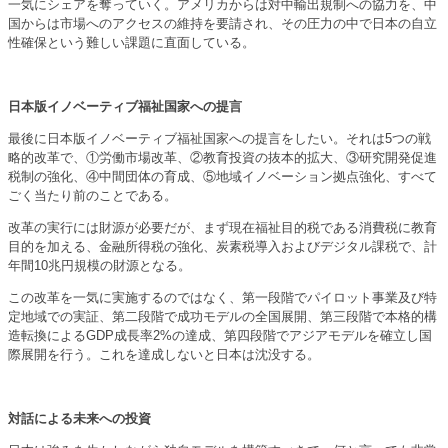
一気にシェアを奪っていく。アメリカからは対中輸出規制への協力を、中
国からは市場へのアクセスの維持を要請され、その圧力の中で日本の自立
性確保という難しい課題に直面している。
日本版イノベーティブ福祉国家への提言
最後に日本版イノベーティブ福祉国家への提言をしたい。それは5つの戦
略的改革で、①労働市場改革、②教育投資の抜本的拡大、③研究開発促進
税制の強化、④中間団体の育成、⑤地域イノベーション拠点強化、すべて
ごく当たり前のことである。
改革の実行には財源が必要だが、まず現在福祉目的税である消費税に教育
目的を加える、金融所得税の強化、炭素税導入およびデジタル課税で、計
年間10兆円規模の財源となる。
この改革を一気に実施するのではなく、第一段階でパイロット事業及び特
定地域での実証、第二段階で成功モデルの全国展開、第三段階で本格的構
造転換によるGDP成長率2%の達成、第四段階でアジアモデルを確立し国
際展開を行う。これを達成しないと日本は沈没する。
対話による未来への投資