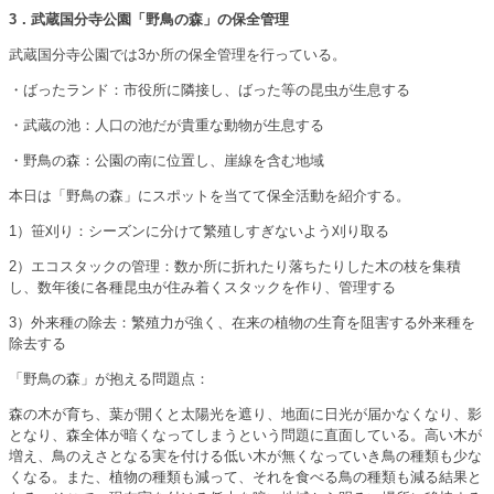
3
．武蔵国分寺公園「野鳥の森」の保全管理
武蔵国分寺公園では3か所の保全管理を行っている。
・ばったランド：市役所に隣接し、ばった等の昆虫が生息する
・武蔵の池：人口の池だが貴重な動物が生息する
・野鳥の森：公園の南に位置し、崖線を含む地域
本日は「野鳥の森」にスポットを当てて保全活動を紹介する。
1）笹刈り：シーズンに分けて繁殖しすぎないよう刈り取る
2）エコスタックの管理：数か所に折れたり落ちたりした木の枝を集積
し、数年後に各種昆虫が住み着くスタックを作り、管理する
3）外来種の除去：繁殖力が強く、在来の植物の生育を阻害する外来種を
除去する
「野鳥の森」が抱える問題点：
森の木が育ち、葉が開くと太陽光を遮り、地面に日光が届かなくなり、影
となり、森全体が暗くなってしまうという問題に直面している。高い木が
増え、鳥のえさとなる実を付ける低い木が無くなっていき鳥の種類も少な
くなる。また、植物の種類も減って、それを食べる鳥の種類も減る結果と