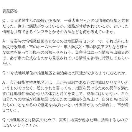
質疑応答
Q： １日避難生活の経験があるが、一番大事だったのは情報の収集と共有
だった。例えば病院がやっているか、道路が寸断されているか、といった
情報を共有できるインフラとかその方法などを何か考えているか。
A： 災害時の情報発信拠点となるのは地区防災センターで、それ以外にも
防災行政無線・市のホームページ・市の防災X・市の防災アプリなど様々
な媒体を使って市民へのお知らせを行う。災害時は誤った情報も出回るの
で、必ず市の公式なものから発表されている情報を参考に行動してもらい
たい。
Q： 今後地域単位の推進地区と自治会との関連ができるようになるのか。
A： 市が目指す推進地区とは、上から目線であなたの地域はやりなさいと
いうものではなく、逆にやれと言っても、指定を受けるための要件を満た
すには地域住民のかなりの体力と時間を要して、簡単にはいかない。自ら
自分たちの地域が推進地区になるために組織を立ち上げ、自分たちは自分
たちのことをやるので協定を結びたいという要請があった場合に、市が考
えていく。
Q：推進地区とは防災のためで、実際に地震が起きた時に活動するもので
はないということか。