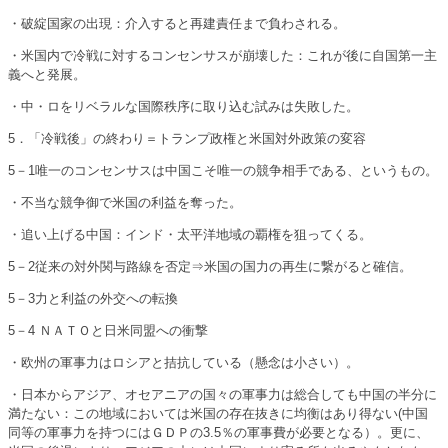
・破綻国家の出現：介入すると再建責任まで負わされる。
・米国内で冷戦に対するコンセンサスが崩壊した：これが後に自国第一主
義へと発展。
・中・ロをリベラルな国際秩序に取り込む試みは失敗した。
5．「冷戦後」の終わり＝トランプ政権と米国対外政策の変容
5－1唯一のコンセンサスは中国こそ唯一の競争相手である、というもの。
・不当な競争御で米国の利益を奪った。
・追い上げる中国：インド・太平洋地域の覇権を狙ってくる。
5－2従来の対外関与路線を否定⇒米国の国力の再生に繋がると確信。
5－3力と利益の外交への転換
5－4 ＮＡＴＯと日米同盟への衝撃
・欧州の軍事力はロシアと拮抗している（懸念は小さい）。
・日本からアジア、オセアニアの国々の軍事力は総合しても中国の半分に
満たない：この地域においては米国の存在抜きに均衡はあり得ない(中国
同等の軍事力を持つにはＧＤＰの3.5％の軍事費が必要となる）。更に、