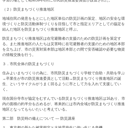
学習の場として昭和59年6月に市民防災推進委員会が設置された。
（２）防災まちづくり推進地区
地域住民の発意をもとにした地区単位の防災計画の策定、地区の安全な環
境づくりと防災活動体制づくりを目指して市と指定エリアとしての協定を
結んだ地区を防災まちづくり推進地区と呼ぶ。
防災まちづくり推進地区は在宅避難者の支援のための防災計画を策定す
る。また推進地区の人たちは災害時に在宅避難者の支援のための地区本部
を立ち上げ、市の災害対策本部は地区本部との間で安否確認や必要な物資
の情報交換を行う。
３．市民全体の防災まちづくり
住みよいまちづくりの為に、市民防災まちづくり学校で自助・共助を学ぶ
→卒業生が市の防災推進委員として活動→防災まちづくり推進地区の誕
生、というサイクルがうまく回るように市として力を入れて支援してい
く。
現在国分寺市が協定をむすんでいる防災まちづくり推進地区は16あり、市
内の面積の約半分を占めるが、将来的には市内全域が防災まちづくり推進
地区となってもらいたいと考えている。
第二部 防災時の備えについて ― 防災講座
１．東京都の新たな被害想定と大地震発生に伴い生じる危機