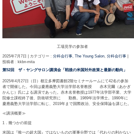
工場見学の参加者
2025年7月7日
|
カテゴリー :
分科会行事, The Young Salon
,
分科会行事
|
投稿者 : kkbn-mita
第52回 ザ・ヤングサロン講演会「戦後の米国対外政策と最新の動向」
2025年4月27日（日）都立多摩図書館2階セミナールームにて42名の参加
者で開催した。今回は慶應義塾大学法学部名誉教授 赤木完爾（あかぎ
かんじ）氏による講演であった。赤木名誉教授は1977年法学部卒業、大学
院修士課程終了後、防衛研究所に 勤務。1989年法学博士。1990年に
慶應義塾大学法学部に転じ、2019年まで国際政治、安全保障論を講じた。
≪講演概要≫
1．幾つかの前提
米国は『唯一の超大国』ではないものの軍事分野では「代わりの利かない