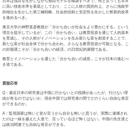
日本は強みを生かしながら独自モデルを構築すべきで、何と言っても非常
に高い技術水準を基底としており、ここに人材の質的向上、さらに地政学
的地位を生かした第三極戦略、社会的信頼と安定性を生かした斬新的改革
を進めるべき。
東京大学の神野直彦教授が「分かち合いが社会をより豊かにする」という
理念を提示しているが、この「分かち合い」は教育投資を通じて人的資本
を育成し、その人材がイノベーションを生み新たな富を創造することで、
新たな富が社会全体で分かち合われ、さらなる教育投資が可能となる。こ
の好循環こそが「分かち合いの経済」の21世紀的展開である。
教育とイノベーションを通じた「分かち合いの成長」こそが日本の進むべ
き道である。
質疑応答
Q：最近日本の研究者は中国に行かないとの指摘があったが、行けない理
由が有るのではないか。現在中国では研究者の間でどのくらい自由な発言
ができるのか。
A：監視国家は怖いと皆が言うから自分も怖いと思うが、実際に逮捕され
たのは一線を越えた人達で、言っているほど怖くはない。中国の先生達と
は政治関連でも自由な発言ができる。