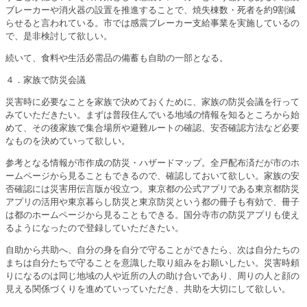
ブレーカーや消火器の設置を推進することで、焼失棟数・死者を約9割減
らせると言われている。市では感震ブレーカー支給事業を実施しているの
で、是非検討して欲しい。
続いて、食料や生活必需品の備蓄も自助の一部となる。
４．家族で防災会議
災害時に必要なことを家族で決めておくために、家族の防災会議を行って
みていただきたい。まずは普段住んでいる地域の情報を知るところから始
めて、その後家族で集合場所や避難ルートの確認、安否確認方法など必要
なものを決めていって欲しい。
参考となる情報が市作成の防災・ハザードマップ。全戸配布済だが市のホ
ームページから見ることもできるので、確認しておいて欲しい。家族の安
否確認には災害用伝言版が役立つ。東京都の公式アプリである東京都防災
アプリの活用や東京暮らし防災と東京防災という都の冊子も有効で、冊子
は都のホームページから見ることもできる。国分寺市の防災アプリも使え
るようになったので登録していただきたい。
自助から共助へ、自分の身を自分で守ることができたら、次は自分たちの
まちは自分たちで守ることを意識した取り組みをお願いしたい。災害時頼
りになるのは同じ地域の人や近所の人の助け合いであり、周りの人と顔の
見える関係づくりを進めていっていただき、共助を大切にして欲しい。