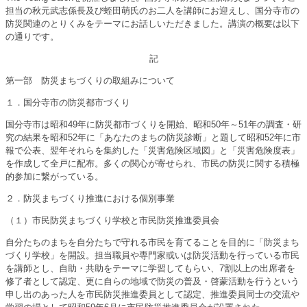
担当の秋元武志係長及び蛭田萌氏のお二人を講師にお迎えし、国分寺市の
防災関連のとりくみをテーマにお話しいただきました。講演の概要は以下
の通りです。
記
第一部 防災まちづくりの取組みについて
１．国分寺市の防災都市づくり
国分寺市は昭和49年に防災都市づくりを開始、昭和50年～51年の調査・研
究の結果を昭和52年に「あなたのまちの防災診断」と題して昭和52年に市
報で公表、翌年それらを集約した「災害危険区域図」と「災害危険度表」
を作成して全戸に配布。多くの関心が寄せられ、市民の防災に関する積極
的参加に繋がっている。
２．防災まちづくり推進における個別事業
（１）市民防災まちづくり学校と市民防災推進委員会
自分たちのまちを自分たちで守れる市民を育てることを目的に「防災まち
づくり学校」を開設。担当職員や専門家或いは防災活動を行っている市民
を講師とし、自助・共助をテーマに学習してもらい、7割以上の出席者を
修了者として認定、更に自らの地域で防災の普及・啓蒙活動を行うという
申し出のあった人を市民防災推進委員として認定、推進委員同士の交流や