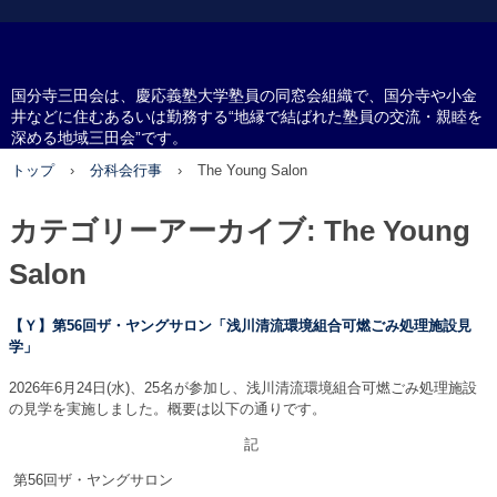
国分寺三田会
国分寺三田会は、慶応義塾大学塾員の同窓会組織で、国分寺や小金
井などに住むあるいは勤務する“地縁で結ばれた塾員の交流・親睦を
深める地域三田会”です。
トップ
›
分科会行事
›
The Young Salon
カテゴリーアーカイブ:
The Young
Salon
【Ｙ】第56回ザ・ヤングサロン「浅川清流環境組合可燃ごみ処理施設見
学」
2026年6月24日(水)、25名が参加し、浅川清流環境組合可燃ごみ処理施設
の見学を実施しました。概要は以下の通りです。
記
第56回ザ・ヤングサロン