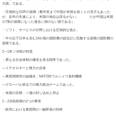
大国」である。
・圧倒的なGDPの規模（数年前まで中国が米国を抜くとの見方もあった
が、近年の失速により、米国の地位は揺るがない。 だが中国は米国
の7割の規模になった過去に例のない国である）
・ソフト、サービスの分野における圧倒的な強さ。
・中ロ以下日本を含む14か国の国防費の総合計に匹敵する規模の国防費の
規模である。
2―1米ソ冷戦の特質
・異なる社会体制の優劣を巡る闘争であった。
―イデオロギーと権力の合体
―東西両陣営の組織化：NATO対ワルシャワ条約機構
―グローバル単位での権力政治ゲームであった。
・米国の目標：ソ連の封じ込めと抑止
2－2冷戦初期の2つの事実
・欧州における東西間の一触即発の対峙