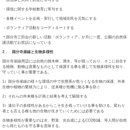
・環境に関する学校教育に寄与する
・各種イベントを企画・実行して地域住民を元気にする
・ボランティア活動をコーディネートする
＊国分寺三田会の新しい活動「ボランティア」が月に一度、公園の自然保
護活動でお世話になっている
2
． 国分寺崖線と生物多様性
国分寺崖線周辺には自然の雑木林、湧水、等が残っており、そこに自生す
る植物、動物は貴重なものとして保護する事を通じて生物多様性を知り、
守っていく事が重要である。
1）国分寺崖線の様々な環境の中で生態系が危うくなる生物の保護、外来
生物や植物の繁殖力により、従来種が危機に陥る事を防ぐ
2）それらの外来種を計画と結果を考えて駆除する
3）遺伝子の多様性があるからこそ生き残っていける事を助ける。変わり
者とも言える種も他の生物が生きていくためには必要である
生物多様性が重要なのは水、野菜、光合成によるCO2削減、等人間が自然
から得たものを守る事を意味する。