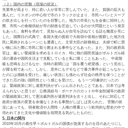
（２）国内の苦難（現場の状況）
失業率が高まり、特に若い人が非常に苦しんでいた。また、貧困の拡大も
進んだ。リスボンの中心街で市のトラックが止まり、市民へパンとスープ
の炊き出しを行っていたのを目撃した。地方の市長たちを会食に招待した
際、市民への食糧供給が市の財政を圧迫しているのが大問題だという発言
もあった。食料を求めて、見知らぬ人が自宅を訪ねてくる話も幾度か耳に
した。国際日の式典で、各国大使の面前で大統領や首相が困窮した地方住
民に罵倒されるシーンにも遭遇した。主管大臣の財務相は、夫婦で町に買
い物に出た際に市民に取り囲まれる事件などもあった。また、別の政府高
官は、厳しい緊縮策を求めるトロイカ、特に独の国民世論がポルトガル経
済の運命や国民生活まで支配していると私に嘆くこともあった。 中産階
級も悲鳴を上げるなか、当時の新聞には「国を覆う絶望感」という見出し
が躍る程であった。しかし、意外にもデモなどで暴力事件が起こらなかっ
たのには感銘を受けた。厳しい状況にも係わらず社会の秩序を保つことが
できた芯の強い国民性という感じを受けた。 もう一つ印象的だったの
は、緊縮政策に対し違憲判決がずいぶん出されたことである。日本では考
えられないと思うが、公務員給与・ボーナスのカットや年金削減等の政府
の緊縮政策に対して憲法裁判所が違憲判決を次々と出し、それに対応して
政府が政策の変更を余儀なくされる事態がしばしば見られた。 苦難の状
況にあっても、弱者救済や人間性・人権の尊重という欧州的な歴史の中で
培われてきた文化や価値観を垣間見る気がしたものだ。
5. 日本の関与
2010年10月の着任早々ポルトガルの国債が急落するのを目のあたりにし