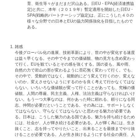
育、衛生等々がまだまだ沢山ある。日EU・EPA(経済連携協
定)と共に、本年（２０１９年）暫定適用を開始した日EU・
SPA(戦略的パートナーシップ協定)は、正にこうした４０の
様々な分野での日本とEUの協力関係強化を目指したもので
ある。
雑感
今後グローバル化の進展、技術革新により、世の中が変化する速度
は益々早くなる。その中で今までの価値観、物の見方も含め変わっ
て行く。EUを観ているとその感を強くする。国の姿も、風や雨、
自然の力で岩山の形が変わるように否応無く変わって行く。でも、
その中で、受動的ではなく、能動的にどう変えて行くのか、変えな
いのか、変えさせないようにするのかを良く考えて行かなくてはな
らない。いろいろな価値観が変って行くことがあっても、究極の価
値観、人間の尊厳、民主主義、人権、法治主義は守らなければいけ
ない。もう一つ大事なのは、何かあった時に頼れる、頼りになる同
志、仲間が必要だということである。その為には、サポートしなく
てはならない、守らなくてはならないと思わせる魅力が必要であ
る。日本は、こうした魅力のある国である。魅力を持ち続けるため
には、社会が、人が輝き続ける必要がある。人が輝く為には、生き
抜くこと、志を持ってやりたいこと、出来ることを最後までやり抜
けることが必要である。人が生き抜けるようにする社会の責任、人