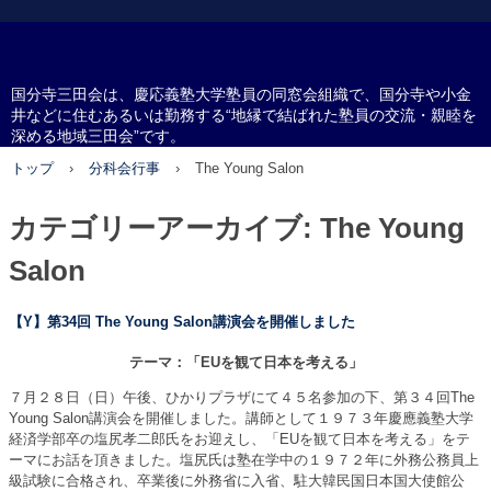
国分寺三田会
国分寺三田会は、慶応義塾大学塾員の同窓会組織で、国分寺や小金
井などに住むあるいは勤務する“地縁で結ばれた塾員の交流・親睦を
深める地域三田会”です。
トップ
›
分科会行事
›
The Young Salon
カテゴリーアーカイブ:
The Young
Salon
【Y】第34回 The Young Salon講演会を開催しました
テーマ：「EUを観て日本を考える」
７月２８日（日）午後、ひかりプラザにて４５名参加の下、第３４回The
Young Salon講演会を開催しました。講師として１９７３年慶應義塾大学
経済学部卒の塩尻孝二郎氏をお迎えし、「EUを観て日本を考える」をテ
ーマにお話を頂きました。塩尻氏は塾在学中の１９７２年に外務公務員上
級試験に合格され、卒業後に外務省に入省、駐大韓民国日本国大使館公