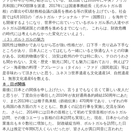
クトが昨年から再び動き出している。 政治面では2016年に中央アフリカ
共和国にPKO部隊を派遣、2017年には国連事務総長（元ポルトガル首
相）の輩出やEU財務相会議の議長を務める等の実績を上げている。社会
面では6月10日の「ポルトガル・ナショナル・デー（国際日）」を海外で
も開催するようになり、世界中に出ていっているポルトガル系の人達やポ
ルトガル語権諸国との連携を進めるまでになった。 これらは、財政危機
の時代には考えられなかった変化だといえよう。
（３）ポルトガルの魅力
国民性は物静かでありながら芯が強い性格だが、口下手・売り込み下手な
ところがあり、日本人にとってはむしろ一緒にいると快適な人々との印象
がある。比較的物価が安く、治安は欧州の中では特に良い。テロのうわさ
も聞かれない。文化・歴史・観光に関しても魅力に溢れており、例えばワ
イン・海産物の料理・アズレージョ（タイル）・ファド（国民歌謡）等は
是非味わって頂きたいと思う。ユネスコ世界遺産も文化遺産14、自然遺産
1、無形文化遺産6を数える。
８．日ポ関係
最後に日本との関係を申し上げたい。言うまでもなく古くて新しい友人だ
と思うが、丁度自分が着任した2010年が友好通商条約締結150周年にあた
り、また2013年には種子島来航（鉄砲伝来）470周年であり、いずれの年
も両国の各方面の方々とともに、数多くの記念行事を実施し交流を深め
た。 さらに、2014年には日本の首相として初めて安倍首相がポルトガル
訪問、その後コエーリョ首相の日本訪問も実現した。現在、日本からの企
業進出も８０数社に増加した。 財政破綻当時、ポルトガルを訪問した日
本人は推定で年間6万人くらいだったが、皆さんが異口同音に言われた