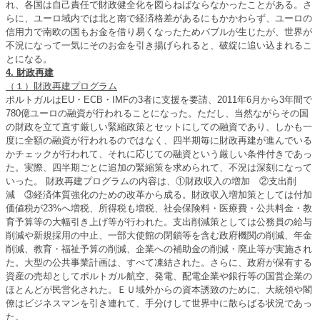
れ、各国は自己責任で財政健全化を図らねばならなかったことがある。さ
らに、ユーロ域内では北と南で経済格差があるにもかかわらず、ユーロの
信用力で南欧の国もお金を借り易くなったためバブルが生じたが、世界が
不況になって一気にそのお金を引き揚げられると、破綻に追い込まれるこ
とになる。
4. 財政再建
（１）財政再建プログラム
ポルトガルはEU・ECB・IMFの3者に支援を要請、2011年6月から3年間で
780億ユーロの融資が行われることになった。ただし、当然ながらその国
の財政を立て直す厳しい緊縮政策とセットにしての融資であり、しかも一
度に全額の融資が行われるのではなく、四半期毎に財政再建が進んでいる
かチェックが行われて、それに応じての融資という厳しい条件付きであっ
た。実際、四半期ごとに追加の緊縮策を求められて、不況は深刻になって
いった。 財政再建プログラムの内容は、①財政収入の増加 ②支出削
減 ③経済体質強化のための改革から成る。財政収入増加策としては付加
価値税が23%へ増税、所得税も増税、社会保険料・医療費・公共料金・教
育予算等の大幅引き上げ等が行われた。支出削減策としては公務員の給与
削減や新規採用の中止、一部大使館の閉鎖等を含む政府機関の削減、年金
削減、教育・福祉予算の削減、企業への補助金の削減・廃止等が実施され
た。大型の公共事業計画は、すべて凍結された。さらに、政府が保有する
資産の売却としてポルトガル航空、発電、配電企業や銀行等の国営企業の
ほとんどが民営化された。ＥＵ域外からの資本誘致のために、大統領や閣
僚はビジネスマンを引き連れて、手分けして世界中に散らばる状況であっ
た。