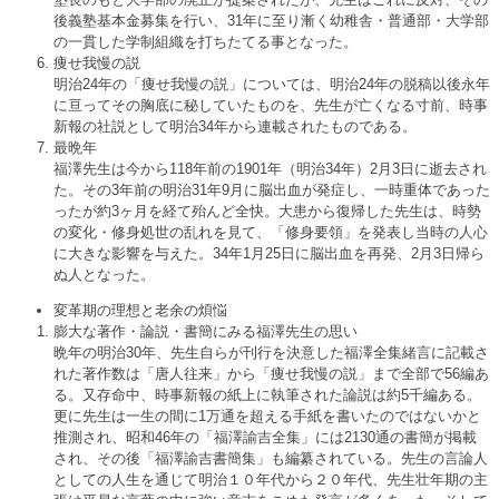
後義塾基本金募集を行い、31年に至り漸く幼稚舎・普通部・大学部
の一貫した学制組織を打ちたてる事となった。
痩せ我慢の説
明治24年の「痩せ我慢の説」については、明治24年の脱稿以後永年
に亘ってその胸底に秘していたものを、先生が亡くなる寸前、時事
新報の社説として明治34年から連載されたものである。
最晩年
福澤先生は今から118年前の1901年（明治34年）2月3日に逝去され
た。その3年前の明治31年9月に脳出血が発症し、一時重体であった
ったが約3ヶ月を経て殆んど全快。大患から復帰した先生は、時勢
の変化・修身処世の乱れを見て、「修身要領」を発表し当時の人心
に大きな影響を与えた。34年1月25日に脳出血を再発、2月3日帰ら
ぬ人となった。
変革期の理想と老余の煩悩
膨大な著作・論説・書簡にみる福澤先生の思い
晩年の明治30年、先生自らが刊行を決意した福澤全集緒言に記載さ
れた著作数は「唐人往来」から「痩せ我慢の説」まで全部で56編あ
る。又存命中、時事新報の紙上に執筆された論説は約5千編ある。
更に先生は一生の間に1万通を超える手紙を書いたのではないかと
推測され、昭和46年の「福澤諭吉全集」には2130通の書簡が掲載
され、その後「福澤諭吉書簡集」も編纂されている。先生の言論人
としての人生を通じて明治１０年代から２０年代、先生壮年期の主