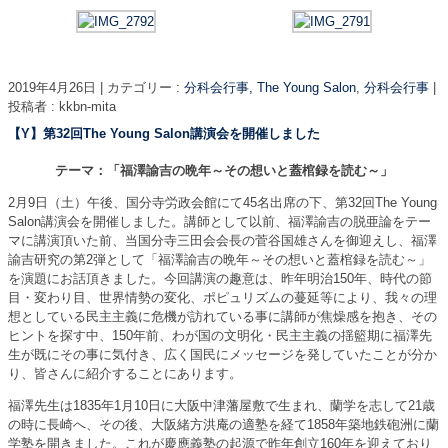
2019年4月26日
|
カテゴリー :
分科会行事, The Young Salon
,
分科会行事
|
投稿者 : kkbn-mita
【Y】第32回The Young Salon講演会を開催しました
テーマ：「福澤諭吉の晩年～その想いと蓋棺録を読む～」
2月9日（土）午後、国分寺労政会館にて45名出席の下、第32回The Young
Salon講演会を開催しました。講師として以前、福澤諭吉の脱亜論をテー
マに講演頂いた前、当国分寺三田会会長の菅谷国雄さんを御迎えし、福澤
諭吉研究の第2弾として「福澤諭吉の晩年～その想いと蓋棺録を読む～」
を演題にお話頂きました。今回講演の趣意は、昨年明治150年、時代の節
目・変わり目、世界情勢の変化、ポピュリズムの蔓延等により、我々の理
想としている民主主義に危機が訪れている事に講師が焦燥感を抱き、その
ヒントを探す中、150年前、わが国の文明化・民主主義の揺籃期に福澤先
生が既にその事に気付き、広く国民にメッセージを発していたことが分か
り、皆さんに紹介することにあります。
福澤先生は1835年1月10日に大阪中津藩屋敷で生まれ、蘭学を志して21歳
の時に長崎へ、その後、大阪緒方洪庵の適塾を経て1858年築地鉄砲洲に蘭
学塾を開きました。これが慶應義塾の起源で昨年創立160年を迎えており