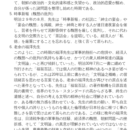
て、朝鮮の政治的・文化的違和感と失望から、政治的恋愛が醒め、
自分が係った諸問題を整理し始めた時期である。
時事新報（醜態の批判）
明治２９年の８月、先生は「時事新報」の社説に「紳士の宴会」や
「宴会の醜態」を掲載、紳士・紳商と称する人が連日連夜宴会を催
し、芸者を侍らせて泥酔昏倒する醜態を厳しく批判し、それに代わ
る文明の交際方として「茶話会」を提唱している。経済人が「私
徳」を厳重にすることを忘れるな、と強く言って居られた。
老余の福澤先生
このように、この時期の福澤先生は軍事的熱狂への危惧や、経済人
の醜態への批判の気持ちを募らせ、かつての衆人精神発達の議論
「文明論」へと再び傾斜していった。明治30年7月に一書に纏めて
刊行された「福翁百話」では個人の行動と精神のあるべき姿が述べ
られているが、これは20年以上前に書かれた「文明論之概略」の冒
頭緒言を思わせる言葉である。老余の福澤先生が再びその原点を述
べた著作となっている。先生は「福翁百話」の著作動機を日原昌造
宛の書簡で、俗界のモラル・スタンダードの高からざる事、終生の
遺憾と述べ、自分の考える文明の精神が社会に理解されているの
か、ある種の無力感を漂わせている。先生の終生の願い、即ち自主
性や個人の誇りというものを備えた倫理感が日本社会に根づく事の
難しさを肌で受け止めて居られたのである。この様に晩年の福澤先
生は、日清戦争後の軍事熱の狂騒、経済界の醜態、朝鮮問題への挫
折感、そして「文明論」の真意が理解されていないのではないかと
いう失望、慶應義塾の財政と存続など焦燥の思いがつのり、「老余