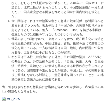
なく、むしろその支配の強化に繋がった。2001年に中国がＷＴＯに
加盟し、北京五輪がきまったことにより、中国愛国主義が一段と進
んだ。中国共産党は改革開放を進めると同時に国内統制を強化し
た。
米中関係はこれまでの協調体制から急速に競争関係、敵対関係へと
変容を遂げつつある。習近平氏は「中国の夢」の実現を図り米国を
超えようとしている。他方、「American First」を掲げる米国は
孤立したのでは覇権を守れないとのジレンマがある。
世界の多くの国において、東南アジアを含め、現在民主化の停滞と
強権主義の横行がある。中国は支援、貿易、投資を通じて影響力の
強化を図っている。一方欧米諸国は自国（地域）内の問題に忙殺さ
れる等、世界各地に手が回らないのが実情。
わが国は三本柱（総合力による外交、日米同盟の堅持、ASEANと
の共生）の元、外交活動を活発にし、「自由、民主、人権、自由経
済、透明性、法治など」の価値を基本とする世界秩序が守られるよ
うに努め、国際連帯を進めることが重要。中国とは、その戦略を注
視し警戒しながらも対話をし、意思疎通を図って行くことがこの地
域の安定と繁栄のために肝要である。
尚、引き続き行われた懇親会には講師を含め22名が参加し、和気藹々の楽
しい懇親会となりました。