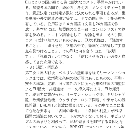
EUは２８カ国が纏まる為に膨大なコスト、手間をかけてい
る。加盟各国の間で、経済力、考え方、メンタリティーも違
う。意思決定では特定多数決で決められる事項もあるが、重
要事項や外交関連の決定等では、全ての国が等しく拒否権を
有している。公用語は２４カ国語（文書も24カ国語で作
成）。基本的には、加盟国の全員一致（コンセンサス）で物
事を決める。トコトン議論をして、結論を出す。その手間、
コストは計り知れないものがある。EUの真髄は、「議論す
ること」、「違う意見、立場の中で、徹底的に議論して妥協
点を見つけること」。そのEUと向き合うには、「説明
力」、「説得力」だけでなく、「信じさせる力」が必要と痛
感してきた次第である。
（３）課題・問題点
第二次世界大戦後、ベルリンの壁崩壊を経てリーマン・ショ
ックまでは、欧州憲法条約の挫折等はあったものの、平和・
安全の構築、定着、旧ソ連邦の下にあった東欧諸国の加盟に
よるEU拡大、共通通貨ユーロの導入等により、EUの吸引
力、結束力に繋がった。リーマン・ショック後、ギリシャ問
題、欧州債務危機、ウクライナ・ロシア問題、中東からの難
民問題、BREXITと荒波に揉まれている。その中でここに来
て心配な要素は、「各国の事情」、「各国の利益」がEU各
国間の議論においてウェートが大きくなっており、ポピュリ
ズムの高まりと相俟って、EUの纏まりを阻害する要因とな
ってきていることである。BREXITについては、２０１６年