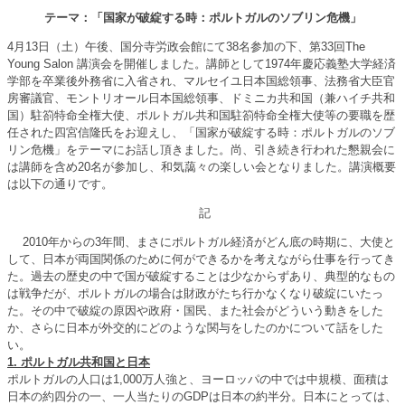
テーマ：「国家が破綻する時：ポルトガルのソブリン危機」
4月13日（土）午後、国分寺労政会館にて38名参加の下、第33回The
Young Salon 講演会を開催しました。講師として1974年慶応義塾大学経済
学部を卒業後外務省に入省され、マルセイユ日本国総領事、法務省大臣官
房審議官、モントリオール日本国総領事、ドミニカ共和国（兼ハイチ共和
国）駐箚特命全権大使、ポルトガル共和国駐箚特命全権大使等の要職を歴
任された四宮信隆氏をお迎えし、「国家が破綻する時：ポルトガルのソブ
リン危機」をテーマにお話し頂きました。尚、引き続き行われた懇親会に
は講師を含め20名が参加し、和気藹々の楽しい会となりました。講演概要
は以下の通りです。
記
2010年からの3年間、まさにポルトガル経済がどん底の時期に、大使と
して、日本が両国関係のために何ができるかを考えながら仕事を行ってき
た。過去の歴史の中で国が破綻することは少なからずあり、典型的なもの
は戦争だが、ポルトガルの場合は財政がたち行かなくなり破綻にいたっ
た。その中で破綻の原因や政府・国民、また社会がどういう動きをした
か、さらに日本が外交的にどのような関与をしたのかについて話をした
い。
1. ポルトガル共和国と日本
ポルトガルの人口は1,000万人強と、ヨーロッパの中では中規模、面積は
日本の約四分の一、一人当たりのGDPは日本の約半分。日本にとっては、