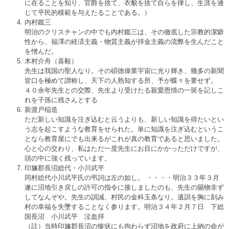
に在ることを知り、官爵を捨て、衣貌を捨て自らを律し、生涯を通
じて平民的模範を与えたることである。）
内村鑑三
明治のクリスチャンの中でも内村鑑三は、その徹底した宗教的潔癖
性から、福澤の経済主義・物質主義が拝金主義の流弊を生んだこと
を憎んだ。
木村介舟（喜毅）
先生は我国の聖人なり。その碩徳偉業宇宙に光り輝き、幾多の新聞
皆口を極めて讃称し、天下の人熟知する所、予が蝶々を要せず。
４０余年先生との交際、先生より受けたる親愛恩情の一斑を記しこ
れを子孫に残さんとする
新渡戸稲造
ただ新しい知識を注ぎ込むと云うよりも、新しい知識を得たいとい
う志を起こすような教育をせられた。単に知識を注ぎ込むというこ
となら教育屋にでも出来るがこれが真の教育であると思いました。
心と心の交わり、私はただ一度先生にお目にかかっただけですが、
頭の中に強く残っています。
印旛郡長沼総代・小川武平
同村総代小川武平氏の弔詞は左の如し。 ・・・・明治３３年３月
遂に沼地引き戻しの許可の指令に接しましたのも、先生の賜物非ず
してなんぞや。先生の訓誡、村民の金科玉条なり。遺訓を胸に刻み
村の幸福を失墜することなく参ります。明治３４年２月７日 下総
国長沼 小川武平 泣血拝
（註）当時印旛郡長沼の惨状にも拘わらず沼地を政府に上納の命が