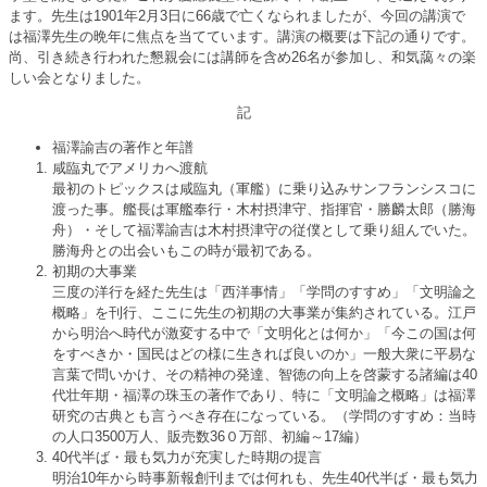
ます。先生は1901年2月3日に66歳で亡くなられましたが、今回の講演で
は福澤先生の晩年に焦点を当てています。講演の概要は下記の通りです。
尚、引き続き行われた懇親会には講師を含め26名が参加し、和気藹々の楽
しい会となりました。
記
福澤諭吉の著作と年譜
咸臨丸でアメリカへ渡航
最初のトピックスは咸臨丸（軍艦）に乗り込みサンフランシスコに
渡った事。艦長は軍艦奉行・木村摂津守、指揮官・勝麟太郎（勝海
舟）・そして福澤諭吉は木村摂津守の従僕として乗り組んでいた。
勝海舟との出会いもこの時が最初である。
初期の大事業
三度の洋行を経た先生は「西洋事情」「学問のすすめ」「文明論之
概略」を刊行、ここに先生の初期の大事業が集約されている。江戸
から明治へ時代が激変する中で「文明化とは何か」「今この国は何
をすべきか・国民はどの様に生きれば良いのか」一般大衆に平易な
言葉で問いかけ、その精神の発達、智徳の向上を啓蒙する諸編は40
代壮年期・福澤の珠玉の著作であり、特に「文明論之概略」は福澤
研究の古典とも言うべき存在になっている。（学問のすすめ：当時
の人口3500万人、販売数36０万部、初編～17編）
40代半ば・最も気力が充実した時期の提言
明治10年から時事新報創刊までは何れも、先生40代半ば・最も気力