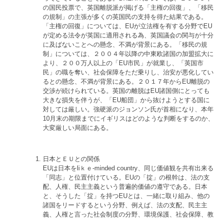
の国民投票で、英国離脱派が掲げる「主権の回復」、「移民
の規制」の主張が多くの英国民の支持を得た結果である。
「主権の回復」については、EUが立法権を有する分野でEU
が定める法令が英国に適用される為、英国議会の関与が十分
に及ばないことへの懸念、不満が背景にある。「移民の規
制」については、２００４年以降の中東欧諸国の加盟拡大に
より、２００万人以上の「EU市民」が就業し、「英国市
民」の職を奪い、社会保障をただ乗りし、治安が悪化してい
るとの懸念、不満が背景にある。２０１７年からEU離脱の
交渉が続けられている。英国の離脱はEU諸国側にとっても
大きな損失を伴うが、「EU船団」から抜けようとする国に
対しては厳しい。強硬派のジョンソン氏が首相になり、本年
10月末の期限までにイギリスはどのような判断をするのか、
大変厳しい局面にある。
日本とＥＵとの関係
EUは日本をliｋｅ-minded country、同じ価値観を共有出来る
「同志」と位置付けている。EUの「掟」の根幹は、法の支
配、人権、民主主義という普遍的価値の遵守である。日本
と、そうした「掟」を持つEUとは、一緒に取り組み、他の
諸国をリードするという分野、例えば、法の支配、民主主
義、人権と言った社会制度の分野、環境保護、社会保障、教