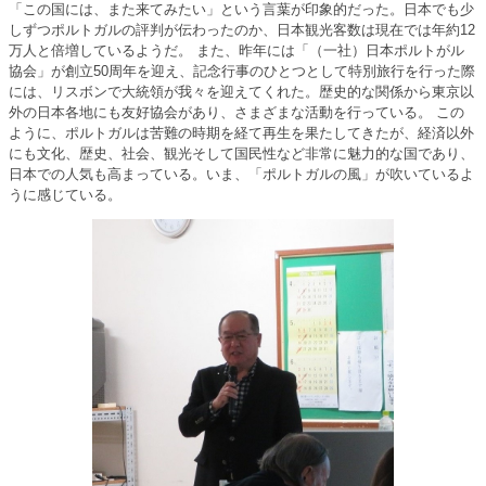
「この国には、また来てみたい」という言葉が印象的だった。日本でも少
しずつポルトガルの評判が伝わったのか、日本観光客数は現在では年約12
万人と倍増しているようだ。 また、昨年には「（一社）日本ポルトがル
協会」が創立50周年を迎え、記念行事のひとつとして特別旅行を行った際
には、リスボンで大統領が我々を迎えてくれた。歴史的な関係から東京以
外の日本各地にも友好協会があり、さまざまな活動を行っている。 この
ように、ポルトガルは苦難の時期を経て再生を果たしてきたが、経済以外
にも文化、歴史、社会、観光そして国民性など非常に魅力的な国であり、
日本での人気も高まっている。いま、「ポルトガルの風」が吹いているよ
うに感じている。