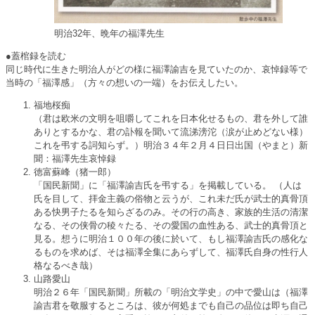
明治32年、晩年の福澤先生
●蓋棺録を読む
同じ時代に生きた明治人がどの様に福澤諭吉を見ていたのか、哀悼録等で
当時の「福澤感」（方々の想いの一端）をお伝えしたい。
福地桜痴
（君は欧米の文明を咀嚼してこれを日本化せるもの、君を外して誰
ありとするかな、君の訃報を聞いて流涕滂沱（涙が止めどない様）
これを弔する詞知らず。）明治３４年２月４日日出国（やまと）新
聞：福澤先生哀悼録
徳富蘇峰（猪一郎）
「国民新聞」に「福澤諭吉氏を弔する」を掲載している。 （人は
氏を目して、拝金主義の俗物と云うが、これ未だ氏が武士的真骨頂
ある快男子たるを知らざるのみ。その行の高き、家族的生活の清潔
なる、その侠骨の稜々たる、その愛国の血性ある、武士的真骨頂と
見る。想うに明治１００年の後に於いて、もし福澤諭吉氏の感化な
るものを求めば、そは福澤全集にあらずして、福澤氏自身の性行人
格なるべき哉）
山路愛山
明治２６年「国民新聞」所載の「明治文学史」の中で愛山は（福澤
諭吉君を敬服するところは、彼が何処までも自己の品位は即ち自己