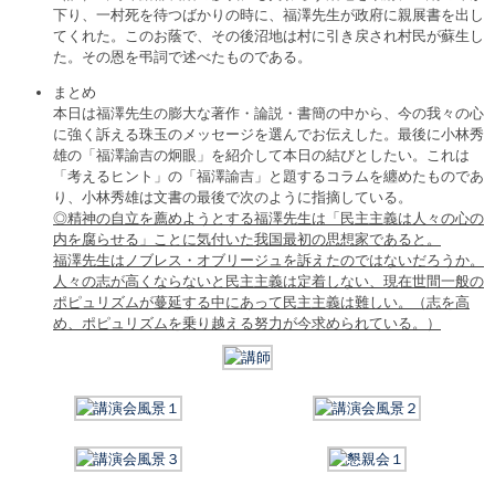
下り、一村死を待つばかりの時に、福澤先生が政府に親展書を出し
てくれた。このお蔭で、その後沼地は村に引き戻され村民が蘇生し
た。その恩を弔詞で述べたものである。
まとめ
本日は福澤先生の膨大な著作・論説・書簡の中から、今の我々の心
に強く訴える珠玉のメッセージを選んでお伝えした。最後に小林秀
雄の「福澤諭吉の炯眼」を紹介して本日の結びとしたい。これは
「考えるヒント」の「福澤諭吉」と題するコラムを纏めたものであ
り、小林秀雄は文書の最後で次のように指摘している。
◎精神の自立を薦めようとする福澤先生は「民主主義は人々の心の
内を腐らせる」ことに気付いた我国最初の思想家であると。
福澤先生はノブレス・オブリージュを訴えたのではないだろうか。
人々の志が高くならないと民主主義は定着しない、現在世間一般の
ポピュリズムが蔓延する中にあって民主主義は難しい。（志を高
め、ポピュリズムを乗り越える努力が今求められている。）