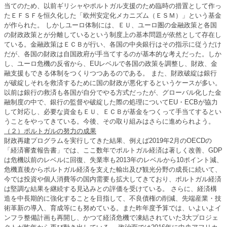
当てのため、以前ギリシャやポルトガル支援のため臨時の措置として作っ
たＥＦＳＦを恒久化した「欧州安定化メカニズム（ＥＳＭ）」という基金
が作られた。 しかしユーロ体制には、ＥＵ、ユーロ圏の金融政策と各国
の財政政策とが分離しているという制度上の基本問題が依然として存在し
ている。金融政策はＥＣＢが行い、各国の中央銀行はその指示に従うだけ
だが、各国の財政は自国政府が手当てするのが基本的な考えだった。しか
し、ユーロ危機の反省から、EUレベルで各国の政策を調整し、財政、金
融支援もできる体制をつくりつつあるのである。 また、財政破綻は銀行
が破綻しそれを救済するために国の財政が悪化するというケースが多い。
以前は銀行の救済も各国が自分でやる方式だったが、グローバル化した金
融制度の中で、銀行の監督や破綻した際の処理についてEU・ECBが協力
して対応し、必要な資金もＥＵ、ＥＣＢが基金をつくって手当てするとい
うことをやってきている。今後、その取り組みはさらに進められよう。
（２）ポルトガルの努力の成果
財政再建プログラムを実行してきた結果、例えば2019年2月のOECDの
「経済審査報告書」では、ここ数年でポルトガル経済は著しく改善、GDP
は危機以前のレベルに回復、失業率も2013年のレベルから10ポイント減、
危機直後からポルトガル経済を支えた輸出及び観光分野の成長に続いて、
今では投資や個人消費等の国内需要も拡大してきており、ポルトガル経済
は堅調な結果を継続する見込みとの評価を受けている。 さらに、経済構
造を中長期的に強化することを目指して、不良債権の削減、先端産業・技
術革新の導入、育成等にも努めている。また昨年度予算では、いよいよイ
ンフラ整備計画も再開し、かつて経済危機で凍結されていた3大プロジェ