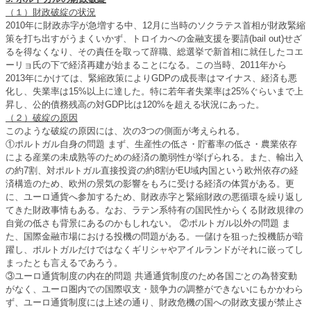
（１）財政破綻の状況
2010年に財政赤字が急増する中、12月に当時のソクラテス首相が財政緊縮
策を打ち出すがうまくいかず、トロイカへの金融支援を要請(bail out)せざ
るを得なくなり、その責任を取って辞職、総選挙で新首相に就任したコエ
ーリョ氏の下で経済再建が始まることになる。この当時、2011年から
2013年にかけては、緊縮政策によりGDPの成長率はマイナス、経済も悪
化し、失業率は15%以上に達した。特に若年者失業率は25%ぐらいまで上
昇し、公的債務残高の対GDP比は120%を超える状況にあった。
（２）破綻の原因
このような破綻の原因には、次の3つの側面が考えられる。
①ポルトガル自身の問題 まず、生産性の低さ・貯蓄率の低さ・農業依存
による産業の未成熟等のための経済の脆弱性が挙げられる。また、輸出入
の約7割、対ポルトガル直接投資の約8割がEU域内国という欧州依存の経
済構造のため、欧州の景気の影響をもろに受ける経済の体質がある。更
に、ユーロ通貨へ参加するため、財政赤字と緊縮財政の悪循環を繰り返し
てきた財政事情もある。なお、ラテン系特有の国民性からくる財政規律の
自覚の低さも背景にあるのかもしれない。 ②ポルトガル以外の問題 ま
た、国際金融市場における投機の問題がある。一儲けを狙った投機筋が暗
躍し、ポルトガルだけではなくギリシャやアイルランドがそれに嵌ってし
まったとも言えるであろう。
③ユーロ通貨制度の内在的問題 共通通貨制度のため各国ごとの為替変動
がなく、ユーロ圏内での国際収支・競争力の調整ができないにもかかわら
ず、ユーロ通貨制度には上述の通り、財政危機の国への財政支援が禁止さ