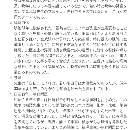
張は平易な言葉の中に強い意志をこめた発言が多くあった。そして
又、晩年になって本音を語っているなかで、若い時と晩年の発言を
繋いで見れば先生の本音がよく理解できるのではないか、これが本
日のテーマである。
福翁自伝
明治31年に脱稿された「福翁自伝」によれば先生が生涯変わること
なく貫いた思想・心情が語られている。旧幕府はもとより新政府に
も仕官を嫌い、空威張りの群れに入らぬ由縁、特に役人の醜態（空
威張り・酒・妾など）に対する潔癖なまでの、特に不品行に対する
嫌悪、忠臣義士の浮薄（痩せ我慢の説の遠因）に対する警鐘を鳴ら
し続けた。特に明治10年代に入ると、日本国中の士族・百姓・町人
が少しばかり文字を学んで皆役人になりたい、金儲けに熱心で高尚
な精神に至るという気概がない。晩年の先生の時世を憂うる煩悩の
最たるものであった。
禁酒
先生の「自伝」によれば、若い頃自分は大酒飲みであったが、32～
33歳頃より苦しみながらも禁酒を始めたと書かれている。
日清戦争、朝鮮問題
明治２８年の春には日清戦争が終結し日本は勝利をおさめた。この
戦争は福澤先生にとって開化路線の日本と固陋・旧弊・儒教・華夷
思想の清国との戦いであり、年来の主張が実をむすんだ出来ごと
で、満足な結果であった。当時経済状況も良く、「自伝」にも満足
を表明しているが、戦勝に酔って軍事に傾きがちな世情を危惧した
言葉を発信している。またこの戦後は、福澤先生が朝鮮問題につい