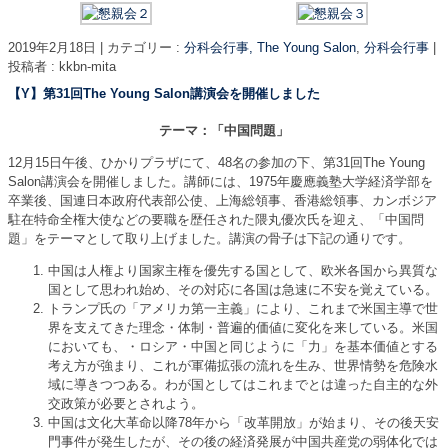
2019年2月18日
|
カテゴリー :
分科会行事, The Young Salon
,
分科会行事
|
投稿者 : kkbn-mita
【Y】第31回The Young Salon講演会を開催しました
テーマ：「中国問題」
12月15日午後、ひかりプラザにて、48名の参加の下、第31回The Young
Salon講演会を開催しました。講師には、1975年慶應義塾大学経済学部を
卒業後、国連日本政府代表部公使、上海総領事、香港総領事、カンボジア
駐在特命全権大使などの要職を歴任された隈丸優次氏を迎え、「中国問
題」をテーマとして取り上げました。講演の骨子は下記の通りです。
中国は人権より国家主権を優先する国として、欧米各国から異質な
国として思われ始め、その対応に各国は急速に不安を覚えている。
トランプ氏の「アメリカ第一主義」により、これまで米国主導で世
界を支えてきた理念・体制・普遍的価値に変化を来している。米国
においても、・ロシア・中国と同じように「力」を基本価値とする
考え方が強まり、これが軍備拡張の流れを生み、世界情勢を危険水
域に導きつつある。わが国としてはこれまでとは違った自主的な外
交政策が必要とされよう。
中国は文化大革命以降78年から「改革開放」が始まり、その後天安
門事件が発生したが、その後の経済発展が中国共産党の弱体化では