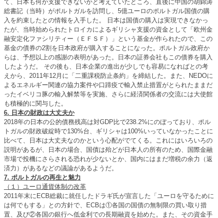
て、日本も何か支援できないかと考えていたところ、直後に中国の胡錦涛
総書記（当時）がポルトガルを訪問し、5億ユーロのポルトガル国債の購
入を約束したとの情報を入手した。 日本は国債の購入は実現できなかっ
たが、当時始められたトロイカによるギリシャ支援の資金として「欧州金
融安定化ファシリティー（ＥＦＳＦ）」という基金が作られたので、この
基金の債券の2割を日本政府が購入することになった。ポルトガル政府か
らは、予想以上の感謝の表明があった。日本の証券会社もこの債券を購入
したようだ。 その後も、日本企業の進出が少しでも容易になればとの考
えから、2011年12月に「二重課税防止条約」を締結した。また、NEDOに
よるエネルギー関連の協力案件や口蹄疫で輸入禁止措置がとられたままだ
ったイベリコ豚の輸入解禁等を実施、さらに経済関係者の交流には大使館
も積極的に関与した。
6. 日本の財政は大丈夫か
2018年の日本の公的債務残高は対GDP比で238.2%にのぼっており、ポル
トガルの財政破綻時で130%台、ギリシャは100%いっていなかったことに
比べて、日本は大丈夫なのかという心配がでてくる。これにはいろいろの
説明があるが、日本の場合、国債は殆どが日本人の所有のため、国際金融
市場で投機にさらされる恐れが少ないとか、国内にはまだ増税の余力（返
済力）があるなどの議論があるようだ。
7. ポルトガルの再生と魅力
（１）ユーロ通貨体制の改革
2011年末にECB総裁に就任したドラギ氏が宣言した「ユーロを守るために
は何でもする」との方針で、ECBは①各国の国債の無制限の買い取り措
置、及び②各国の銀行へ低金利での長期融資を始めた。また、その資金手