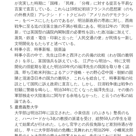
が充実した時期に「国権」「民権」「分権」に対する提言を平易な
言葉で直言している。これらは19世紀初頭フランスの思想家（のち
の外務大臣）アレクシ・ド・トクビルの「アメリカのデモクラシ
ー」をベースにしたものであるが、明治新政府の専政に対し、西南
戦争に至る迄の没落士族の不満が根底にある。明治12年の「民情一
新」では英国型の議院内閣制度の必要性を説いた政冶論に加えて、
蒸気・鉄道・電信・印刷と云った「人民交通の便」が民情を一新し
文明開化をもたらすと述べている。
時事小言、時事新報、脱亜論
時事小言の中で、先生は日本と西洋との兵備の比較（わが国の脆弱
さ）を示し、富国強兵を訴えている。 江戸から明治へ、特に文明
開化の揺籃期を迎えた明治10年代の福澤先生の我国を取り巻く認
識、即ち①欧米列強によるアジア侵略・その野心②中国・朝鮮の固
陋と混迷③日本の国力の脆弱さ、これらを総合して、時事新報の社
説として国民に訴え政府に直言した。しかし、日清戦争後は戦争の
狂騒に警鐘を鳴らし、明治34年に亡くなった福澤先生は、その後の
軍部独走や大陸進出に関与する余地もなかった、と云うのが私の結
論である。
慶應義塾大学
大学部は明治23年に設立された。小泉信吉（のぶきち）塾長のも
と、ハーバードから3名の教授の派遣を受け、総勢59人の学生を迎
えて始業式が行われた。しかし官学との兵役免除など差別待遇が存
続し、早々に大学部存続の危機に見舞われた明治29年、小幡篤次郎
塾長のもと大学部の廃止が提案されたが、先生はこれに反対、その