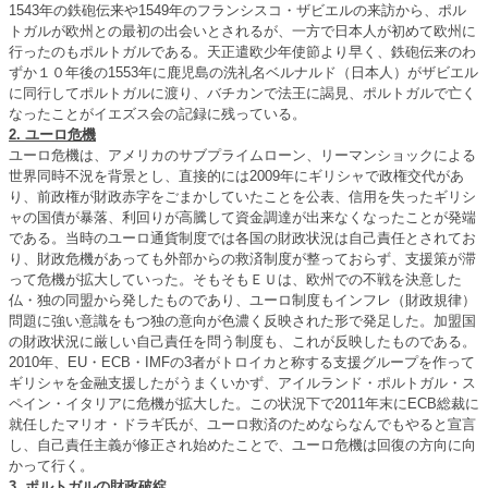
1543年の鉄砲伝来や1549年のフランシスコ・ザビエルの来訪から、ポル
トガルが欧州との最初の出会いとされるが、一方で日本人が初めて欧州に
行ったのもポルトガルである。天正遣欧少年使節より早く、鉄砲伝来のわ
ずか１０年後の1553年に鹿児島の洗礼名ベルナルド（日本人）がザビエル
に同行してポルトガルに渡り、バチカンで法王に謁見、ポルトガルで亡く
なったことがイエズス会の記録に残っている。
2. ユーロ危機
ユーロ危機は、アメリカのサブプライムローン、リーマンショックによる
世界同時不況を背景とし、直接的には2009年にギリシャで政権交代があ
り、前政権が財政赤字をごまかしていたことを公表、信用を失ったギリシ
ャの国債が暴落、利回りが高騰して資金調達が出来なくなったことが発端
である。当時のユーロ通貨制度では各国の財政状況は自己責任とされてお
り、財政危機があっても外部からの救済制度が整っておらず、支援策が滞
って危機が拡大していった。そもそもＥＵは、欧州での不戦を決意した
仏・独の同盟から発したものであり、ユーロ制度もインフレ（財政規律）
問題に強い意識をもつ独の意向が色濃く反映された形で発足した。加盟国
の財政状況に厳しい自己責任を問う制度も、これが反映したものである。
2010年、EU・ECB・IMFの3者がトロイカと称する支援グループを作って
ギリシャを金融支援したがうまくいかず、アイルランド・ポルトガル・ス
ペイン・イタリアに危機が拡大した。この状況下で2011年末にECB総裁に
就任したマリオ・ドラギ氏が、ユーロ救済のためならなんでもやると宣言
し、自己責任主義が修正され始めたことで、ユーロ危機は回復の方向に向
かって行く。
3. ポルトガルの財政破綻