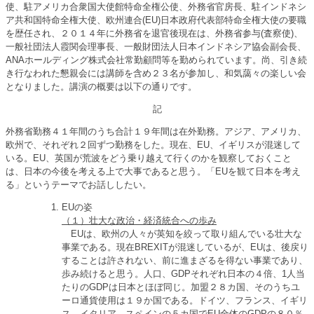
使、駐アメリカ合衆国大使館特命全権公使、外務省官房長、駐インドネシ
ア共和国特命全権大使、欧州連合(EU)日本政府代表部特命全権大使の要職
を歴任され、２０１４年に外務省を退官後現在は、外務省参与(査察使)、
一般社団法人霞関会理事長、一般財団法人日本インドネシア協会副会長、
ANAホールディング株式会社常勤顧問等を勤められています。尚、引き続
き行なわれた懇親会には講師を含め２３名が参加し、和気藹々の楽しい会
となりました。講演の概要は以下の通りです。
記
外務省勤務４１年間のうち合計１９年間は在外勤務。アジア、アメリカ、
欧州で、それぞれ２回ずつ勤務をした。現在、EU、イギリスが混迷して
いる。EU、英国が荒波をどう乗り越えて行くのかを観察しておくこと
は、日本の今後を考える上で大事であると思う。「EUを観て日本を考え
る」というテーマでお話ししたい。
EUの姿
（１）壮大な政治・経済統合への歩み
EUは、欧州の人々が英知を絞って取り組んでいる壮大な
事業である。現在BREXITが混迷しているが、EUは、後戻り
することは許されない、前に進まざるを得ない事業であり、
歩み続けると思う。人口、GDPそれぞれ日本の４倍、1人当
たりのGDPは日本とほぼ同じ。加盟２８カ国、そのうちユ
ーロ通貨使用は１９か国である。ドイツ、フランス、イギリ
ス、イタリア、スペインの５カ国でEU全体のGDPの８０％