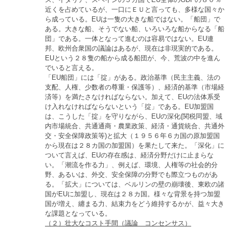
近くを占めているが、一口にＥＵと言っても、多様な国々か
ら成っている。EUは一隻の大きな船ではない。「船団」で
ある。大きな船、そうでない船、いろいろな船からなる「船
団」である。一体となって進むのは容易ではない。EU連
邦、欧州合衆国の議論はあるが、現在は非現実的である。
EUという２８隻の船から成る船団が、今、荒波の中を進ん
でいると言える。
「EU船団」には「掟」がある。政治基準（民主主義、法の
支配、人権、少数者の尊重・保護等）、経済的基準（市場経
済等）を満たさなければならない。加えて、EUの法体系受
け入れなければならないという「掟」である。EU加盟国
は、こうした「掟」を守りながら、EUの深化(関税同盟、域
内市場統合、共通通商・農業政策、経済・通貨統合、共通外
交・安全保障政策等)と拡大（１９５６年６カ国の原加盟国
から現在は２８カ国の加盟国）を果たして来た。「深化」に
ついて言えば、EUの存在感は、経済分野だけに止まらな
い。「潮流を作る力」、例えば、環境、人権等の社会的分
野、あるいは、外交、安全保障の分野でも際立つものがあ
る。「拡大」については、ベルリンの壁の崩壊後、東欧の諸
国がEUに加盟し、現在は２８カ国。様々な背景を持つ加盟
国が増え、纏まる力、結束力をどう維持するかが、益々大き
な課題となっている。
（２）壮大なコスト手間（議論 コンセンサス）