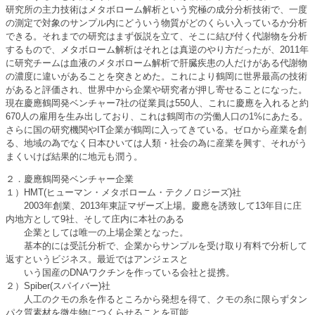
研究所の主力技術はメタボローム解析という究極の成分分析技術で、一度
の測定で対象のサンプル内にどういう物質がどのくらい入っているか分析
できる。それまでの研究はまず仮説を立て、そこに結び付く代謝物を分析
するもので、メタボローム解析はそれとは真逆のやり方だったが、2011年
に研究チームは血液のメタボローム解析で肝臓疾患の人だけがある代謝物
の濃度に違いがあることを突きとめた。これにより鶴岡に世界最高の技術
があると評価され、世界中から企業や研究者が押し寄せることになった。
現在慶應鶴岡発ベンチャー7社の従業員は550人、これに慶應を入れると約
670人の雇用を生み出しており、これは鶴岡市の労働人口の1%にあたる。
さらに国の研究機関やIT企業が鶴岡に入ってきている。ゼロから産業を創
る、地域の為でなく日本ひいては人類・社会の為に産業を興す、それがう
まくいけば結果的に地元も潤う。
２．慶應鶴岡発ベンチャー企業
１）HMT(ヒューマン・メタボローム・テクノロジーズ)社
2003年創業、2013年東証マザーズ上場。慶應を誘致して13年目に庄
内地方として9社、そして庄内に本社のある
企業としては唯一の上場企業となった。
基本的には受託分析で、企業からサンプルを受け取り有料で分析して
返すというビジネス。最近ではアンジェスと
いう国産のDNAワクチンを作っている会社と提携。
２）Spiber(スパイバー)社
人工のクモの糸を作るところから発想を得て、クモの糸に限らずタン
パク質素材を微生物につくらせることを可能