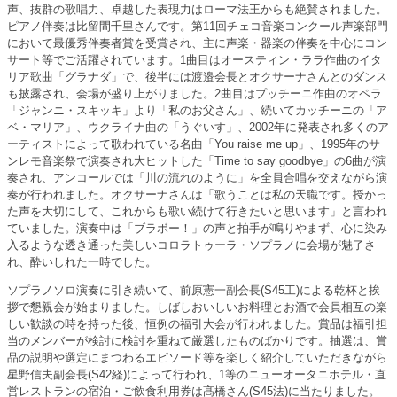
声、抜群の歌唱力、卓越した表現力はローマ法王からも絶賛されました。
ピアノ伴奏は比留間千里さんです。第11回チェコ音楽コンクール声楽部門
において最優秀伴奏者賞を受賞され、主に声楽・器楽の伴奏を中心にコン
サート等でご活躍されています。1曲目はオースティン・ララ作曲のイタ
リア歌曲「グラナダ」で、後半には渡邉会長とオクサーナさんとのダンス
も披露され、会場が盛り上がりました。2曲目はプッチーニ作曲のオペラ
「ジャンニ・スキッキ」より「私のお父さん」、続いてカッチーニの「ア
ベ・マリア」、ウクライナ曲の「うぐいす」、2002年に発表され多くのア
ーティストによって歌われている名曲「You raise me up」、1995年のサ
ンレモ音楽祭で演奏され大ヒットした「Time to say goodbye」の6曲が演
奏され、アンコールでは「川の流れのように」を全員合唱を交えながら演
奏が行われました。オクサーナさんは「歌うことは私の天職です。授かっ
た声を大切にして、これからも歌い続けて行きたいと思います」と言われ
ていました。演奏中は「ブラボー！」の声と拍手が鳴りやまず、心に染み
入るような透き通った美しいコロラトゥーラ・ソプラノに会場が魅了さ
れ、酔いしれた一時でした。
ソプラノソロ演奏に引き続いて、前原憲一副会長(S45工)による乾杯と挨
拶で懇親会が始まりました。しばしおいしいお料理とお酒で会員相互の楽
しい歓談の時を持った後、恒例の福引大会が行われました。賞品は福引担
当のメンバーが検討に検討を重ねて厳選したものばかりです。抽選は、賞
品の説明や選定にまつわるエピソード等を楽しく紹介していただきながら
星野信夫副会長(S42経)によって行われ、1等のニューオータニホテル・直
営レストランの宿泊・ご飲食利用券は髙橋さん(S45法)に当たりました。