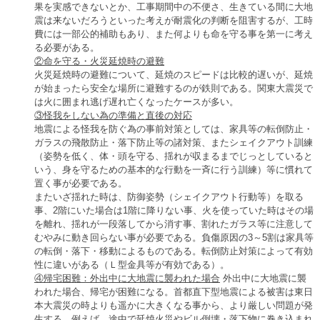
果を実感できないとか、工事期間中の不便さ、生きている間に大地
震は来ないだろうといった考えが耐震化の判断を阻害するが、工時
費には一部公的補助もあり、また何よりも命を守る事を第一に考え
る必要がある。
②命を守る・火災延焼時の避難
火災延焼時の避難について、延焼のスピードは比較的遅いが、延焼
が始まったら安全な場所に避難するのが鉄則である。関東大震災で
は火に囲まれ逃げ遅れ亡くなったケースが多い。
③怪我をしない為の準備と直後の対応
地震による怪我を防ぐ為の事前対策としては、家具等の転倒防止・
ガラスの飛散防止・落下防止等の諸対策、またシェイクアウト訓練
（姿勢を低く、体・頭を守る、揺れが収まるまでじっとしていると
いう、身を守るための基本的な行動を一斉に行う訓練）等に慣れて
置く事が必要である。
またいざ揺れた時は、防御姿勢（シェイクアウト行動等）を取る
事、2階にいた場合は1階に降りない事、火を使っていた時はその場
を離れ、揺れが一段落してから消す事、割れたガラス等に注意して
むやみに動き回らない事が必要である。負傷原因の3～5割は家具等
の転倒・落下・移動によるものである。転倒防止対策によって有効
性に違いがある（Ｌ型金具等が有効である）。
④帰宅困難：外出中に大地震に襲われた場合
外出中に大地震に襲
われた場合、帰宅が困難になる。首都直下型地震による被害は東日
本大震災の時よりも遥かに大きくなる事から、より厳しい問題が発
生する。例えば、途中で延焼火災やビル倒壊・落下物に巻き込まれ