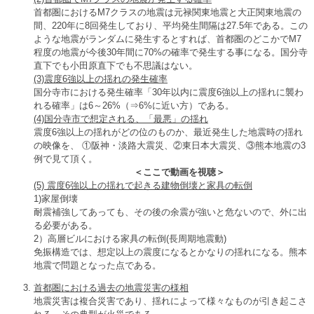
首都圏におけるM7クラスの地震は元禄関東地震と大正関東地震の
間、220年に8回発生しており、平均発生間隔は27.5年である。この
ような地震がランダムに発生するとすれば、首都圏のどこかでM7
程度の地震が今後30年間に70%の確率で発生する事になる。国分寺
直下でも小田原直下でも不思議はない。
(3)
震度
6
強以上の揺れの発生確率
国分寺市における発生確率「30年以内に震度6強以上の揺れに襲わ
れる確率」は6～26%（⇒6%に近い方）である。
(4)
国分寺市で想定される、「最悪」の揺れ
震度6強以上の揺れがどの位のものか、最近発生した地震時の揺れ
の映像を、 ①阪神・淡路大震災、②東日本大震災、③熊本地震の3
例で見て頂く。
＜ここで動画を視聴＞
(5)
震度
6
強以上の揺れで起きる建物倒壊と家具の転倒
1)家屋倒壊
耐震補強してあっても、その後の余震が強いと危ないので、外に出
る必要がある。
2）高層ビルにおける家具の転倒(長周期地震動)
免振構造では、想定以上の震度になるとかなりの揺れになる。熊本
地震で問題となった点である。
首都圏における過去の地震災害の様相
地震災害は複合災害であり、揺れによって様々なものが引き起こさ