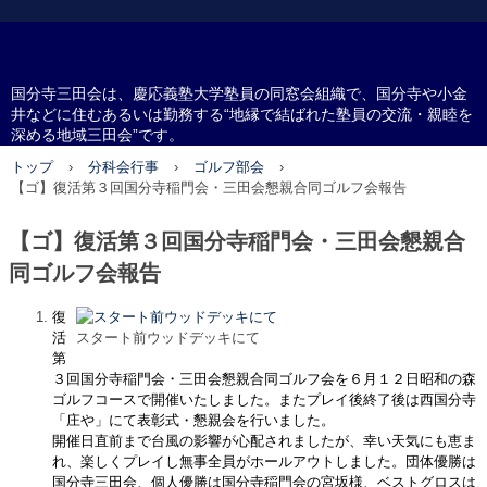
国分寺三田会
国分寺三田会は、慶応義塾大学塾員の同窓会組織で、国分寺や小金
井などに住むあるいは勤務する“地縁で結ばれた塾員の交流・親睦を
深める地域三田会”です。
トップ
›
分科会行事
›
ゴルフ部会
›
【ゴ】復活第３回国分寺稲門会・三田会懇親合同ゴルフ会報告
【ゴ】復活第３回国分寺稲門会・三田会懇親合
同ゴルフ会報告
復
活
スタート前ウッドデッキにて
第
３
回国分寺稲門会・三田会懇親合同ゴルフ会を６月１２日昭和の森
ゴルフコースで開催いたしました。またプレイ後終了後は西国分寺
「庄や」にて表彰式・懇親会を行いました。
開催日直前まで台風の影響が心配されましたが、幸い天気にも恵ま
れ、楽しくプレイし無事全員がホールアウトしました。団体優勝は
国分寺三田会、個人優勝は国分寺稲門会の宮坂様、ベストグロスは