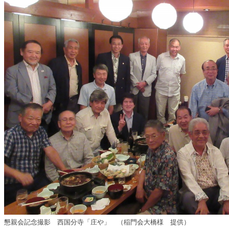
懇親会記念撮影 西国分寺「庄や」 （稲門会大橋様 提供）