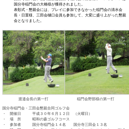
国分寺稲門
会の大橋様が獲得されました。
表彰式・懇親会
には、プレイに参加できなかった稲門会の清水会
長・日置様
、三田会樋口会員
も参加して、大変に盛り上がった懇親
会となりました。
渡邉会長の第一打
稲門会野部様の第一打
国分寺稲門会・三田会懇親合同ゴルフ会
・ 開催日 平成３０年６月１２日 （火曜日）
・ 場 所 昭和の森ゴルフコース
・ 参加者 国分寺稲門会１４名 国分寺三田会１３名