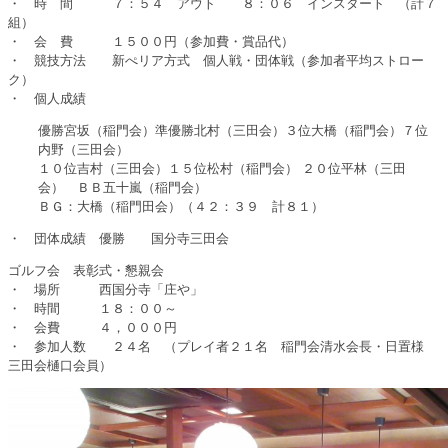
・ 時 間 ７：５４ アウト ８：０６ インスタート （計７
組）
・ 会 費 １５００円（参加費・賞品代）
・ 競技方法 新ぺリア方式 個人戦・団体戦（参加者平均ストロー
ク）
・ 個人成績
優勝宮坂（稲門会）準優勝北村（三田会）３位大橋（稲門会）７位
内野（三田会）
１０位吉村（三田会）１５位松村（稲門会） ２０位平林（三田
会） ＢＢ五十嵐（稲門会）
ＢＧ：大橋（稲門田会）（４２：３９ 計８１）
・ 団体成績 優勝 国分寺三田会
ゴルフ会 表彰式・懇親会
・ 場所 西国分寺「庄や」
・ 時間 １８：００～
・ 会費 ４，０００円
・ 参加人数 ２４名 （プレイ者２１名 稲門会清水会長・日置様
三田会樋口会員）