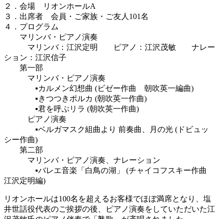
２．会場 リオンホールA
３．出席者 会員・ご家族・ご友人101名
４．プログラム
マリンバ・ピアノ演奏
マリンバ：江沢定明 ピアノ：江沢茂敏 ナレー
ション：江沢信子
第一部
マリンバ・ピアノ演奏
▪カルメン幻想曲 (ビゼー作曲 朝吹英一編曲)
▪きつつきポルカ (朝吹英一作曲)
▪君を呼ぶリラ (朝吹英一作曲)
ピアノ演奏
▪ベルガマスク組曲より 前奏曲、月の光 (ドビュッ
シー作曲)
第二部
マリンバ・ピアノ演奏、ナレーション
▪バレエ音楽「白鳥の湖」 (チャイコフスキー作曲
江沢定明編)
リオンホールは100名を超えるお客様でほぼ満席となり、塩
井世話役代表のご挨拶の後、ピアノ演奏をしていただいた江