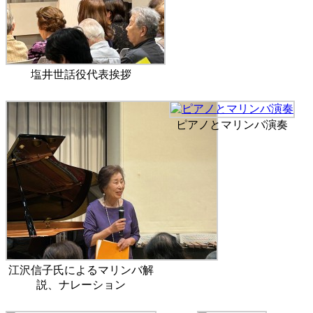
塩井世話役代表挨拶
ピアノとマリンバ演奏
江沢信子氏によるマリンバ解
説、ナレーション