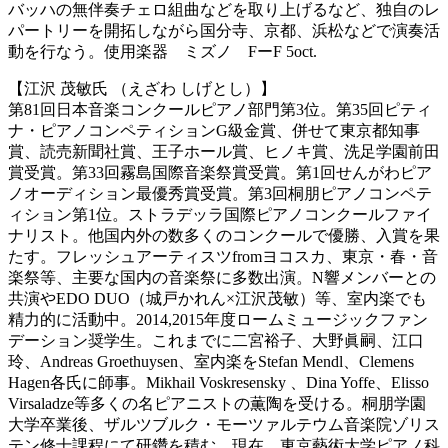
バッハの無伴奏チェロ組曲などを取り上げるなど、独自のレ
パートリーを開拓しながら国分寺、京都、浜松などで演奏活
動を行なう。使用楽器 ミズノ FーF 5oct.
【江沢 茂敏氏 （えざわ しげとし）】
第81回日本音楽コンクールピアノ部門第3位。第35回ピティ
ナ・ピアノコンペティションG級金賞、併せて東京都知事
賞、読売新聞社賞、王子ホール賞、ヒノキ賞、洗足学園前田
賞受賞。第33回霧島国際音楽祭賞受賞。第1回せんがわピア
ノオーディション最優秀賞受賞。第3回桐朋ピアノコンペテ
ィション第1位。ストラデッラ国際ピアノコンクールファイ
ナリスト。他国内外の数多くのコンクールで優勝、入賞を果
たす。フレッシュアーティスツfromヨコスカ、東京・春・音
楽祭等、主要な国内の音楽祭に多数出演。N響メンバーとの
共演やEDO DUO（城戸かれん×江沢茂敏）等、室内楽でも
精力的に活動中。2014,2015年度ロームミュージックファン
デーション奨学生。これまでに二宮裕子、大野眞嗣、江口
玲、Andreas Groethuysen、室内楽をStefan Mendl、Clemens
Hagen各氏に師事。Mikhail Voskresensky 、Dina Yoffe、Elisso
Virsaladze等多くの名ピアニストの薫陶を受ける。桐朋学園
大学卒業後、ザルツブルク・モーツァルテウム音楽院ゾリス
テン修士課程にて研鑽を積む。現在、東京藝術大学ピアノ科