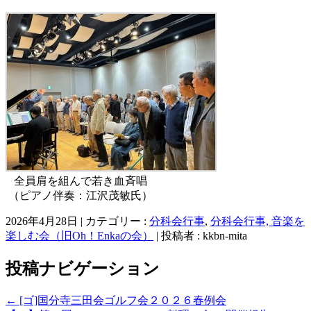
全員肩を組んで若き血斉唱
（ピアノ伴奏：江沢茂敏氏）
2026年4月28日
|
カテゴリー :
分科会行事
,
分科会行事, 音楽を
楽しむ会（旧Oh！Enkaの会）
|
投稿者 : kkbn-mita
投稿ナビゲーション
←
[ゴ]国分寺三田会ゴルフ会２０２６春例会