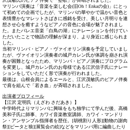
沢茂敏氏のピアノ伴奏で「塾歌」が斉唱されました。
マリンバ演奏は「音楽を楽しむ会(旧Oh！Enkaの会)」にとっ
て初めての企画でしたが、マリンバの華やかで温かい音色と
表情豊かなマレットさばきに感銘を受け、美しい月明りを連
想させ心を癒すようなピアノの音色に会場が魅了されまし
た。またバレエ音楽「白鳥の湖」にナレーションを付けてい
ただいたことで物語の理解が深まり、より身近に感じられま
した。
当初マリンバ・ピアノ・ヴァイオリン演奏を予定していまし
たが、ヴァイオリン演奏者の城戸カレン氏が体調を崩され演
奏が困難となったため、マリンバ・ピアノ演奏にプログラム
を変更し、城戸カレン氏のお母様である江沢信子氏にナレー
ションをしていただく形で演奏が行われました。
最後は、山根会員によるエールと、江沢茂敏氏のピアノ伴奏
で肩を組んで「若き血」が斉唱されました。
出演者プロフィール
【江沢 定明氏（えざわ さだあき）】
中学時代よりマリンバに興味をもち独学にて学んだ後、高橋
美和子氏に師事、カワイ音楽教室講師、カワイ・マンドリ
ン・アンサンブル指揮者を歴任。[胡桃割り人形][動物の謝肉
祭][ピータと狼][展覧会の絵]などをマリンバ用に編曲したり