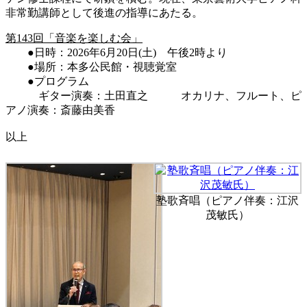
非常勤講師として後進の指導にあたる。
第143回「音楽を楽しむ会」
●日時：2026年6月20日(土) 午後2時より
●場所：本多公民館・視聴覚室
●プログラム
ギター演奏：土田直之 オカリナ、フルート、ピ
アノ演奏：斎藤由美香
以上
塾歌斉唱（ピアノ伴奏：江沢
茂敏氏）