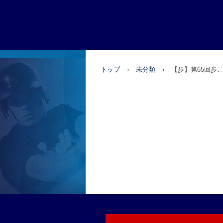
国分寺三田会
トップ
›
未分類
›
【歩】第6