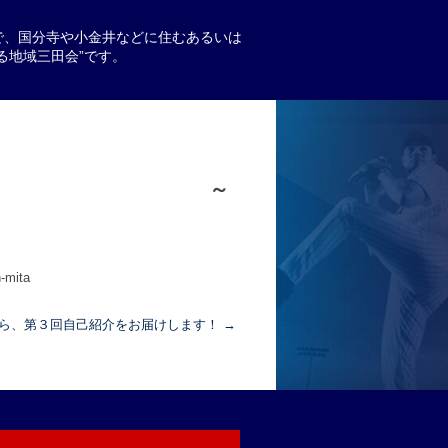
で、国分寺や小金井などに住むあるいは
る地域三田会”です。
3回事前配信 ～
-mita
ら、第３回自己紹介をお届けします！
→