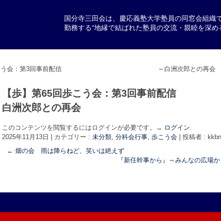
国分寺三田会は、慶応義塾大学塾員の同窓会組織
勤務する“地縁で結ばれた塾員の交流・親睦を深め
5回歩こう会：第3回事前配信 ～白洲次郎との再会
【歩】第65回歩こう会：第
白洲次郎との再会
このコンテンツを閲覧するにはログインが必要です。→
ログイン
.
2025年11月13日
|
カテゴリー :
未分類
,
分科会行事, 歩こう会
|
投稿者 : kkbn
←
畑の会 雨は降らねど、笑いは絶えず
『新任幹事から』～みんなの広場か