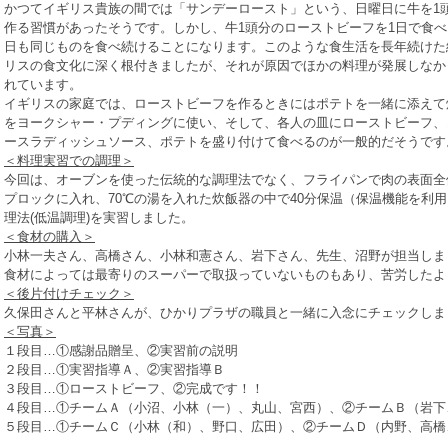
かつてイギリス貴族の間では「サンデーロースト」という、日曜日に牛を1
作る習慣があったそうです。しかし、牛1頭分のローストビーフを1日で食
日も同じものを食べ続けることになります。このような食生活を長年続けた
リスの食文化に深く根付きましたが、それが原因でほかの料理が発展しなか
れています。
イギリスの家庭では、ローストビーフを作るときにはポテトを一緒に添えて
をヨークシャー・プディングに使い、そして、各人の皿にローストビーフ、
ースラディッシュソース、ポテトを盛り付けて食べるのが一般的だそうです
＜料理実習での調理＞
今回は、オーブンを使った伝統的な調理法でなく、フライパンで肉の表面全
プロックに入れ、70℃の湯を入れた炊飯器の中で40分保温（保温機能を利
理法(低温調理)を実習しました。
＜食材の購入＞
小林一夫さん、高橋さん、小林和憲さん、岩下さん、先生、沼野が担当しま
食材によっては最寄りのスーパーで取扱っていないものもあり、苦労したよ
＜後片付けチェック＞
久保田さんと平林さんが、ひかりプラザの職員と一緒に入念にチェックしま
＜写真＞
１段目…①感謝品贈呈、②実習前の説明
２段目…①実習指導Ａ、②実習指導Ｂ
３段目…①ローストビーフ、②完成です！！
４段目…①チームＡ（小沼、小林（一）、丸山、宮西）、②チームＢ（岩下
５段目…①チームＣ（小林（和）、野口、広田）、②チームＤ（内野、高橋