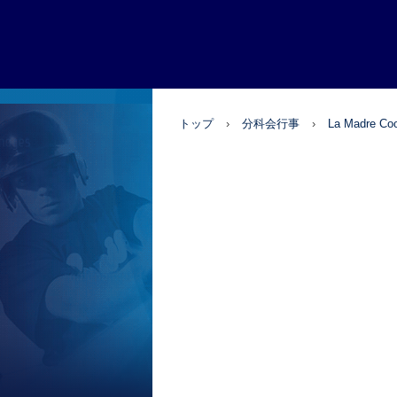
国分寺三田会
トップ
›
分科会行事
›
La Madre