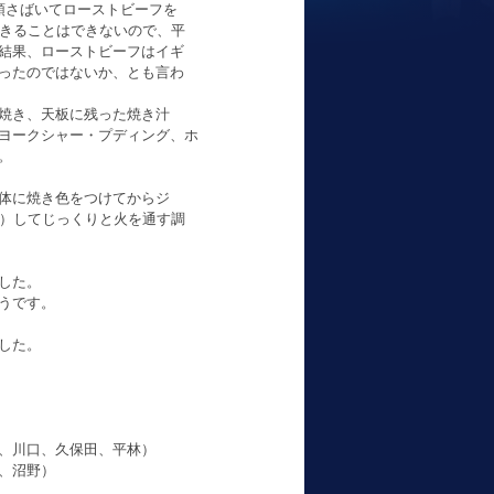
頭さばいてローストビーフを
べきることはできないので、平
結果、ローストビーフはイギ
ったのではないか、とも言わ
焼き、天板に残った焼き汁
ヨークシャー・プディング、ホ
。
体に焼き色をつけてからジ
用）してじっくりと火を通す調
した。
うです。
した。
、川口、久保田、平林）
、沼野）