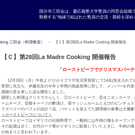
国分寺三田会は、慶応義塾大学塾員の同窓会組織
勤務する“地縁で結ばれた塾員の交流・親睦を深め
 Cooking 三田会（料理教室）
›
【Ｃ】第28回La Madre Cooking 開催報告
【Ｃ】第28回La Madre Cooking 開催報告
「ローストビーフでクリスマスパーテ
12月19日（月）午前より‘ひかりプラザ生活実習室’にて14名(先生入れて
実習に先立ち、伊藤先生の今年１年間の熱血指導に対して、メンバーを代表
感謝の意を表した品を贈呈しました。
調理した料理はクリスマスらしく、①ローストビーフ、②オニオンスープ、
ームチーズ、⑤柴キャベツの酢漬け、⑥マッシュルームとえびのピンチョス
ラズベリーのパフェの合計７品、バケットを添えてた調理後の食事は大層豪
＜ローストビーフについて＞
ローストビーフはイギリスの伝統料理で、一般的には牛肉の塊をオーブンで
その起源は古く、古代ローマ軍がイギリスに駐留していたときに、牛肉の塊
が始まりと言われています。