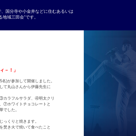
で、国分寺や小金井などに住むあるいは
る地域三田会”です。
ィ－！」
15名)が参加して開催しました。
して丸山さんから伊藤先生に
③カラフルサラダ、④明太クリ
、⑦ホワイトチョコレートと
華でした。
じっくりと焼きます。
を焚き火で焼いて食べたこと