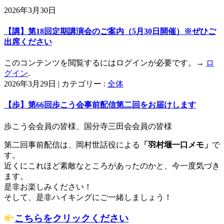
2026年3月30日
【講】第18回定期講演会のご案内（5月30日開催）※ぜひご
出席ください
このコンテンツを閲覧するにはログインが必要です。→
ロ
グイン
.
2026年3月29日
|
カテゴリー :
全体
【歩】第66回歩こう会事前配信第二回をお届けします
歩こう会会員の皆様、国分寺三田会会員の皆様
第二回事前配信は、岡村世話役による
「羽村堰一口メモ」
で
す。
近くにこれほど素敵なところがあったのかと、今一度気づき
ます。
是非お楽しみください！
そして、是非ハイキングにご一緒しましょう！
こちらをクリックください