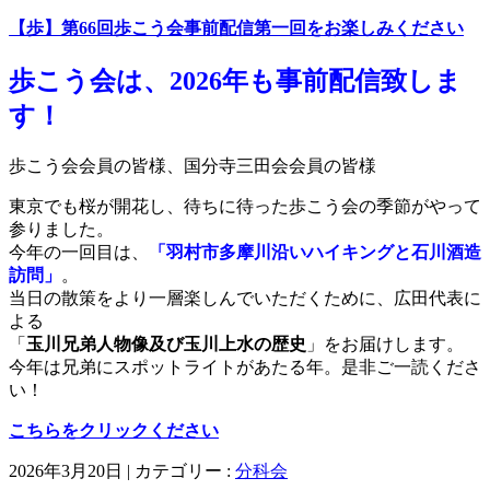
【歩】第66回歩こう会事前配信第一回をお楽しみください
歩こう会は、2026年も事前配信致しま
す！
歩こう会会員の皆様、国分寺三田会会員の皆様
東京でも桜が開花し、待ちに待った歩こう会の季節がやって
参りました。
今年の一回目は、
「羽村市多摩川沿いハイキングと石川酒造
訪問」
。
当日の散策をより一層楽しんでいただくために、広田代表に
よる
「
玉川兄弟人物像及び玉川上水の歴史
」をお届けします。
今年は兄弟にスポットライトがあたる年。是非ご一読くださ
い！
こちらをクリックください
2026年3月20日
|
カテゴリー :
分科会