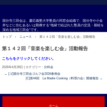
国分寺三田会
国分寺三田会は、慶応義塾大学塾員の同窓会組織で、国分寺や小金
井などに住むあるいは勤務する“地縁で結ばれた塾員の交流・親睦を
深める地域三田会”です。
トップ
›
ニュース
›
第１４２回「音楽を楽しむ会」活動報告
第１４２回「音楽を楽しむ会」活動報告
こちらをクリックしてください。
2026年4月28日
|
カテゴリー :
分科会
←
[ゴ]国分寺三田会ゴルフ会2026春例会
[C]第44回 La Madre Cooking（料理の会）開催報告
→
ホーム