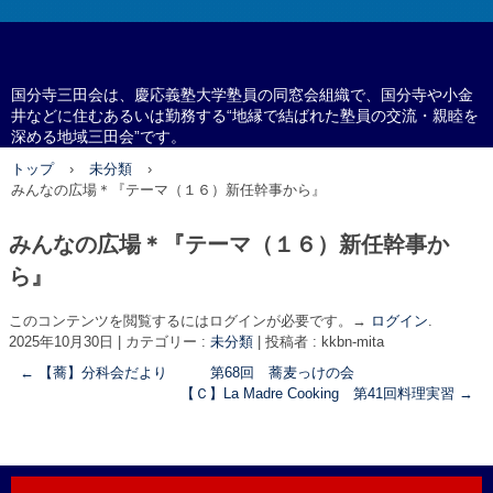
国分寺三田会
国分寺三田会は、慶応義塾大学塾員の同窓会組織で、国分寺や小金
井などに住むあるいは勤務する“地縁で結ばれた塾員の交流・親睦を
深める地域三田会”です。
トップ
›
未分類
›
みんなの広場＊『テーマ（１６）新任幹事から』
みんなの広場＊『テーマ（１６）新任幹事か
ら』
このコンテンツを閲覧するにはログインが必要です。→
ログイン
.
2025年10月30日
|
カテゴリー :
未分類
|
投稿者 : kkbn-mita
←
【蕎】分科会だより 第68回 蕎麦っけの会
【Ｃ】La Madre Cooking 第41回料理実習
→