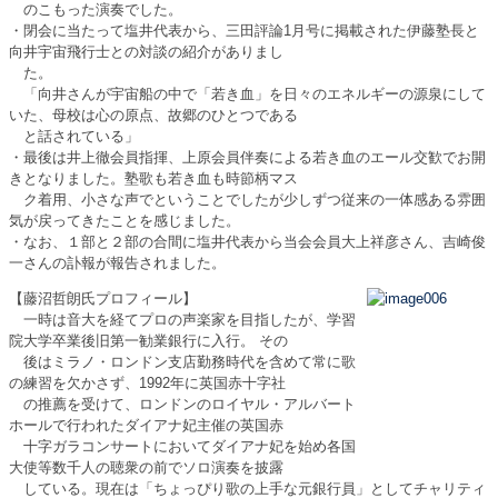
のこもった演奏でした。
・閉会に当たって塩井代表から、三田評論1月号に掲載された伊藤塾長と
向井宇宙飛行士との対談の紹介がありまし
た。
「向井さんが宇宙船の中で「若き血」を日々のエネルギーの源泉にして
いた、母校は心の原点、故郷のひとつである
と話されている」
・最後は井上徹会員指揮、上原会員伴奏による若き血のエール交歓でお開
きとなりました。塾歌も若き血も時節柄マス
ク着用、小さな声でということでしたが少しずつ従来の一体感ある雰囲
気が戻ってきたことを感じました。
・なお、１部と２部の合間に塩井代表から当会会員大上祥彦さん、吉崎俊
一さんの訃報が報告されました。
【藤沼哲朗氏プロフィール】
一時は音大を経てプロの声楽家を目指したが、学習
院大学卒業後旧第一勧業銀行に入行。 その
後はミラノ・ロンドン支店勤務時代を含めて常に歌
の練習を欠かさず、1992年に英国赤十字社
の推薦を受けて、ロンドンのロイヤル・アルバート
ホールで行われたダイアナ妃主催の英国赤
十字ガラコンサートにおいてダイアナ妃を始め各国
大使等数千人の聴衆の前でソロ演奏を披露
している。現在は「ちょっぴり歌の上手な元銀行員」としてチャリティ