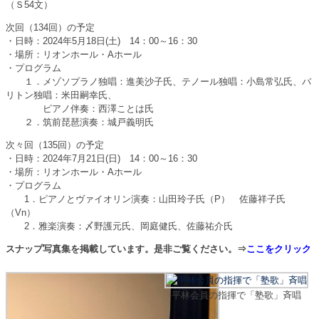
（Ｓ54文）
次回（134回）の予定
・日時：2024年5月18日(土) 14：00～16：30
・場所：リオンホール・Aホール
・プログラム
１．メゾソプラノ独唱：進美沙子氏、テノール独唱：小島常弘氏、バ
リトン独唱：米田嗣幸氏、
ピアノ伴奏：西澤ことは氏
２．筑前琵琶演奏：城戸義明氏
次々回（135回）の予定
・日時：2024年7月21日(日) 14：00～16：30
・場所：リオンホール・Aホール
・プログラム
1．ピアノとヴァイオリン演奏：山田玲子氏（P） 佐藤祥子氏
（Vn）
2．雅楽演奏：〆野護元氏、岡庭健氏、佐藤祐介氏
スナップ写真集を掲載しています。是非ご覧ください。⇒
ここをクリック
平林会員の指揮で「塾歌」斉唱