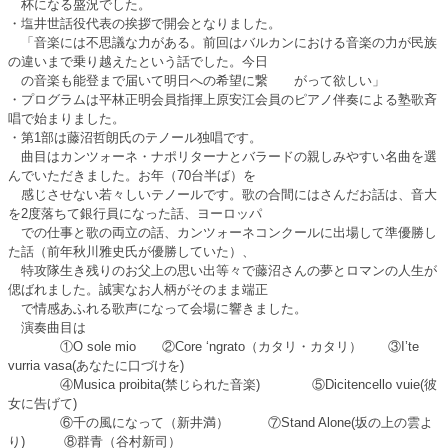
杯になる盛況でした。
・塩井世話役代表の挨拶で開会となりました。
「音楽には不思議な力がある。前回はバルカンにおける音楽の力が民族
の違いまで乗り越えたという話でした。今日
の音楽も能登まで届いて明日への希望に繋 がって欲しい」
・プログラムは平林正明会員指揮上原安江会員のピアノ伴奏による塾歌斉
唱で始まりました。
・第1部は藤沼哲朗氏のテノール独唱です。
曲目はカンツォーネ・ナポリターナとバラードの親しみやすい名曲を選
んでいただきました。お年（70台半ば）を
感じさせない若々しいテノールです。歌の合間にはさんだお話は、音大
を2度落ちて銀行員になった話、ヨーロッパ
での仕事と歌の両立の話、カンツォーネコンクールに出場して準優勝し
た話（前年秋川雅史氏が優勝していた）、
特攻隊生き残りのお父上の思い出等々で藤沼さんの夢とロマンの人生が
偲ばれました。誠実なお人柄がそのまま端正
で情感あふれる歌声になって会場に響きました。
演奏曲目は
①O sole mio ②Core ‘ngrato（カタリ・カタリ） ③I’te
vurria vasa(あなたに口づけを)
④Musica proibita(禁じられた音楽) ⑤Dicitencello vuie(彼
女に告げて)
⑥千の風になって（新井満） ⑦Stand Alone(坂の上の雲よ
り) ⑧群青（谷村新司）