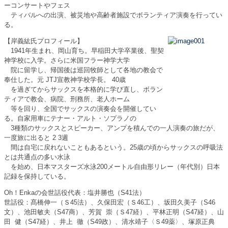
ーコンサートやフェス
ティバルへの出演、被災地や高齢者施設でボランティア演奏を行ってい
る。
【岸義紘氏プロフィール】
1941年生まれ、岡山育ち。早稲田大学卒業後、聖契
神学校に入学。さらに米国フラー神学大学
院に留学し、帰国後は巡回牧師として各地の教会で
奉仕した。元 JTJ宣教神学校学長。 40歳
を過ぎてからサックスを本格的に学び直し、ボラン
ティアで教会、病院、刑務所、老人ホーム
等を回り、全国でサックスの演奏会を開催してい
る。自家用車にテナー・アルト・ソプラノの
3種類のサックスとスピーカー、アンプを積んでの一人演奏の旅だが、
一度旅に出ると 2 3週
間は自宅に戻れないこともあるという。25歳の頃からサックスの呼吸法
とは共通点の多い水泳
を始め、日本マスターズ水泳200メートル自由形リレー（年代別）日本
記録を保持している。
Oh！Enkaの会世話役代表：塩井勝也（S41法）
世話役：髙橋伸一（Ｓ45法）、久保田宏（Ｓ46工）、坂田久美子（S46
文）、池田敏夫（S47商）、芳賀 崇（Ｓ47経）、平林正明（S47経）、山
田 健（S47経）、井上 徹（S49政）、清水靖子〈Ｓ49薬〉、塚原正典