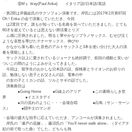
⑨Mｙ Ｗay(Paul Anka) イタリア語/日本語/英語
・第2部は岸義紘氏のサクソフォン演奏です。岸氏には2017年2月第97回
Oh ! Enka の会で演奏していただき、今回
は2度目です。誰もが知っている名曲を並べていただきました。とても
80才を超えているとは思えない肺活量とリズ
ム感に圧倒されました。明るく華やかなソプラノサックス、むせび泣く
ような哀愁を帯びたテナーサックス、伸びや
かながら落ち着いた音色のアルトサックスと3本を使い分けた大人の演
奏を堪能しました。
サックス以上に愛されているジョークも絶好調で、前回の感動と笑いが
ついこの間のようによみがえってきました。
今回は、留学生のおかしな日本語の話、探検家とライオンのお祈りの
話、勉強しない息子とお父さんの話、電車の中
の女の子とミカンの話、ツルとサギの話でした。
演奏曲目は
●Going Home ●G線上のアリア ●この素晴らしき世
界 ●イエスタデイ
●川の流れのように・・・会場合唱 ●白鳥（サン・サーン
ス） ●闘牛士のマンボ
・会場の盛大な拍手に応えていただき、アンコールが演奏されました。
岸氏の「瀬戸の花嫁」、藤沼氏の「You’ll never walk alone」（ダイアナ
妃の前で歌った曲）でした。どちらも熱