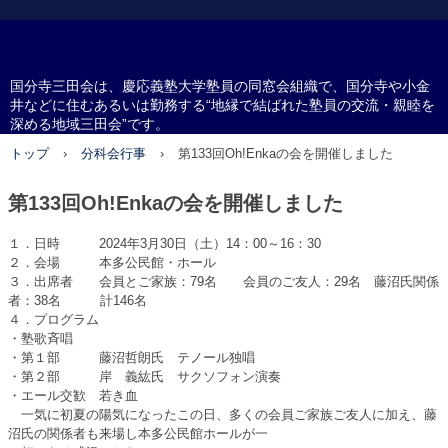
国分寺三田会
国分寺三田会は、慶応義塾大学塾員の同窓会組織で、国分寺や小金
井などに住むあるいは勤務する“地縁で結ばれた塾員の交流・親睦を
深める地域三田会”です。
トップ
›
分科会行事
›
第133回Oh!Enkaの会を開催しました
第133回Oh!Enkaの会を開催しました
１．日時 2024年3月30日（土）14：00～16：30
２．会場 本多公民館・ホール
３．出席者 会員とご家族：79名 会員のご友人：29名 藤沼氏関係
者：38名 計146名
４．プログラム
・塾歌斉唱
・第１部 藤沼哲朗氏 テノール独唱
・第２部 岸 義紘氏 サクソフォン演奏
・エール交歓 若き血
一気に初夏の陽気になったこの日、多くの会員ご家族ご友人に加え、藤
沼氏の関係者も来場し本多公民館ホールが一