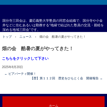
国分寺三田会
国分寺三田会は、慶応義塾大学塾員の同窓会組織で、国分寺や小金
井などに住むあるいは勤務する“地縁で結ばれた塾員の交流・親睦を
深める地域三田会”です。
トップ
›
ニュース
›
畑の会 酷暑の夏がやってきた！
畑の会 酷暑の夏がやってきた！
こちらをクリックして下さい
2025年8月20日
←
ビアパーティ開催！
【歴】第１１２回 歴史をひもとく会 開催報告
→
ホーム