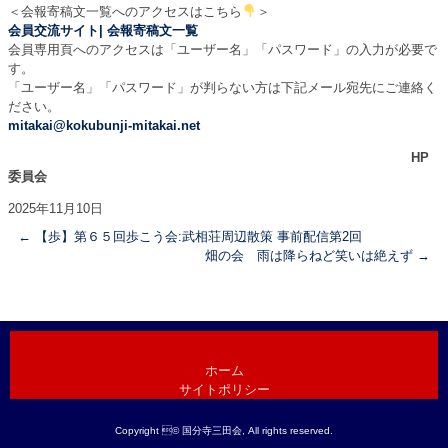
＜会報寄稿文一覧へのアクセスはこちら
＞
会員交流サイト|
会報寄稿文一覧
会員専用頁へのアクセスは「ユーザー名」「パスワード」の入力が必要で
す。
「ユーザー名」「パスワード」が判らない方は下記メール宛先にご連絡く
ださい。
mitakai@kokubunji-mitakai.net
HP
委員会
2025年11月10日
←
【歩】第６５回歩こう会:武相荘周辺散策 事前配信第2回
畑の会 雨は降らねど笑いは絶えず
→
ホーム
サイトポリシー
Copyright © 国分寺三田会, All rights reserved.