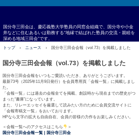
国分寺三田会
国分寺三田会は、慶応義塾大学塾員の同窓会組織で、国分寺や小金
井などに住むあるいは勤務する“地縁で結ばれた塾員の交流・親睦を
深める地域三田会”です。
トップ
›
ニュース
›
国分寺三田会会報（vol.73）を掲載しました
国分寺三田会会報（vol.73）を掲載しました
国分寺三田会会報をいつもご愛読いただき、ありがとうございます。
最新73号（2025年11月9日発行）を会員専用頁「会報一覧」に掲載しまし
た。
「会報一覧」には過去の会報全てを掲載、創設時から現在までの歴史がつ
まった“書庫”になっています。
また、リレーエッセイを厳選して読みたい方のために会員交流サイトに
「会報寄稿文一覧」をおいております。
HPなら文字の拡大も自由自在、会員の皆様の力作をお楽しみください。
＜会報一覧へのアクセスはこちら
＞
国分寺三田会会報一覧 | 国分寺三田会