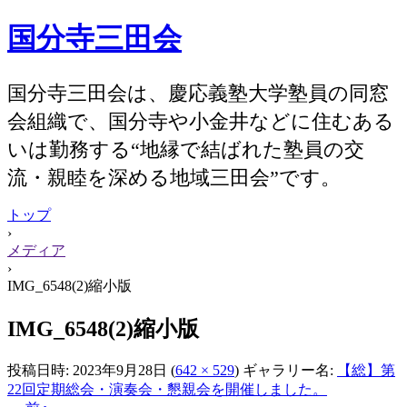
国分寺三田会
国分寺三田会は、慶応義塾大学塾員の同窓
会組織で、国分寺や小金井などに住むある
いは勤務する“地縁で結ばれた塾員の交
流・親睦を深める地域三田会”です。
トップ
›
メディア
›
IMG_6548(2)縮小版
IMG_6548(2)縮小版
投稿日時:
2023年9月28日
(
642 × 529
) ギャラリー名:
【総】第
22回定期総会・演奏会・懇親会を開催しました。