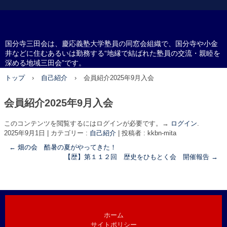
国分寺三田会
国分寺三田会は、慶応義塾大学塾員の同窓会組織で、国分寺や小金
井などに住むあるいは勤務する“地縁で結ばれた塾員の交流・親睦を
深める地域三田会”です。
トップ
›
自己紹介
›
会員紹介2025年9月入会
会員紹介2025年9月入会
このコンテンツを閲覧するにはログインが必要です。→
ログイン
.
2025年9月1日
|
カテゴリー :
自己紹介
|
投稿者 : kkbn-mita
←
畑の会 酷暑の夏がやってきた！
【歴】第１１２回 歴史をひもとく会 開催報告
→
ホーム
サイトポリシー