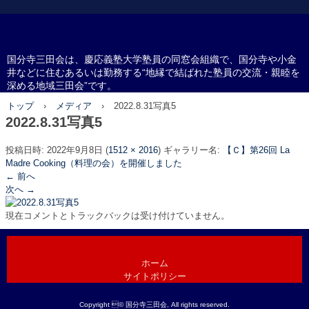
国分寺三田会
国分寺三田会は、慶応義塾大学塾員の同窓会組織で、国分寺や小金
井などに住むあるいは勤務する“地縁で結ばれた塾員の交流・親睦を
深める地域三田会”です。
トップ
›
メディア
›
2022.8.31写真5
2022.8.31写真5
投稿日時:
2022年9月8日
(
1512 × 2016
) ギャラリー名:
【Ｃ】第26回 La
Madre Cooking（料理の会）を開催しました
← 前へ
次へ →
現在コメントとトラックバックは受け付けていません。
ホーム
サイトポリシー
Copyright © 国分寺三田会, All rights reserved.